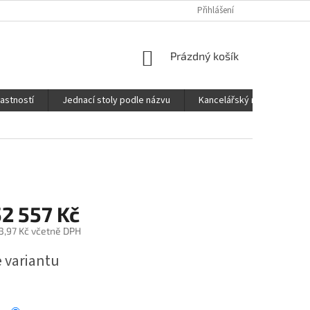
Přihlášení
NÁKUPNÍ
Prázdný košík
KOŠÍK
lastností
Jednací stoly podle názvu
Kancelářský nábytek FOX
2 557 Kč
3,97 Kč
včetně DPH
e variantu