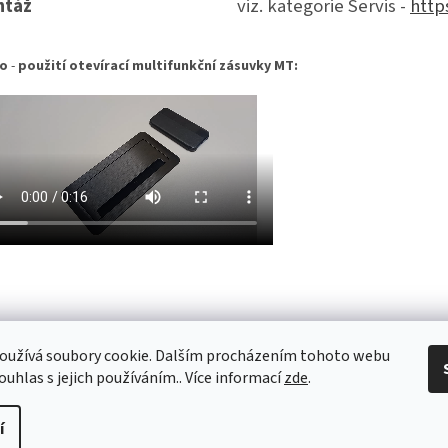
ntáž
viz. kategorie Servis -
http
eo
-
použití otevírací multifunkční zásuvky MT:
oužívá soubory cookie. Dalším procházením tohoto webu
ouhlas s jejich používáním.. Více informací
zde
.
í
na.
Upravit nastavení cookies