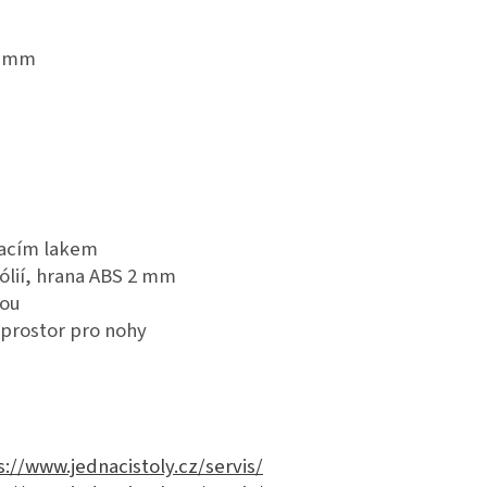
0 mm
vacím lakem
ólií, hrana ABS 2 mm
kou
ý prostor pro nohy
s://www.jednacistoly.cz/servis/