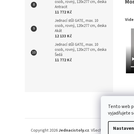
Mo
osob, rovný, 120x277 cm, deska
Antracit
11 772 Kč
Vid
Jednací stůl GATE, max. 10
osob, rovný, 120x277 cm, deska
Akát
12 133 Kč
Jednací stůl GATE, max. 10
osob, rovný, 120x277 cm, deska
Šedá
11 772 Kč
Z
á
Tento web p
p
vyjadřujete s
a
t
í
Nastaven
Copyright 2026
Jednacistoly.cz
. Všechna práva vyhraze