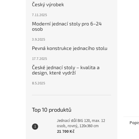
Český výrobek
7.11.2025
Moderní jednací stoly pro 6–24
osob
3.9.2025
Pevná konstrukce jednacího stolu
17.7.2025
České jednací stoly – kvalita a
design, které vydrží
8.5.2025
Top 10 produktů
Jednací stůl BIG 120, max. 12
Popi
osob, rovný, 120x360 cm
21 700 Kč