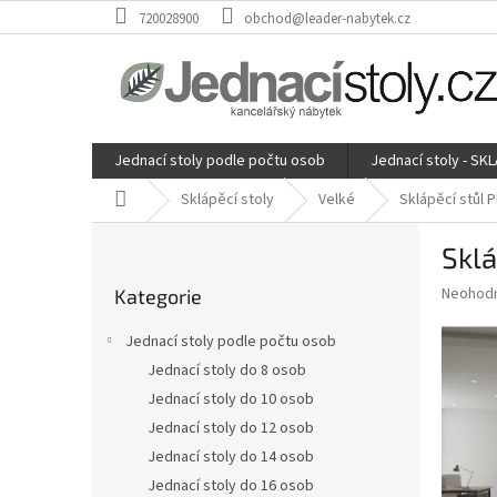
Přejít
720028900
obchod@leader-nabytek.cz
na
obsah
Jednací stoly podle počtu osob
Jednací stoly - SK
Domů
Sklápěcí stoly
Velké
Sklápěcí stůl 
P
Sklá
o
Přeskočit
s
Průměr
Neohod
Kategorie
kategorie
t
hodnoce
r
produkt
Jednací stoly podle počtu osob
a
je
Jednací stoly do 8 osob
0,0
n
z
Jednací stoly do 10 osob
n
5
í
Jednací stoly do 12 osob
hvězdič
p
Jednací stoly do 14 osob
a
Jednací stoly do 16 osob