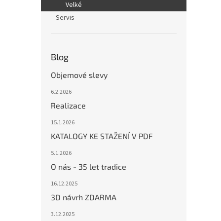
Velké
Servis
Blog
Objemové slevy
6.2.2026
Realizace
15.1.2026
KATALOGY KE STAŽENÍ V PDF
5.1.2026
O nás - 35 let tradice
16.12.2025
3D návrh ZDARMA
3.12.2025