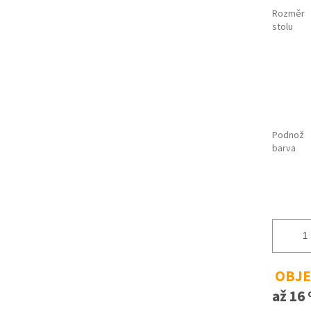
Rozměr
stolu
Podnož
barva
OBJE
až 16