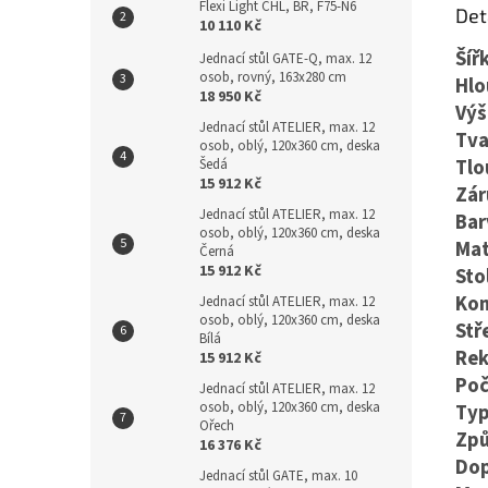
Flexi Light CHL, BR, F75-N6
Det
10 110 Kč
Šíř
Jednací stůl GATE-Q, max. 12
osob, rovný, 163x280 cm
Hlo
18 950 Kč
Výš
Jednací stůl ATELIER, max. 12
Tva
osob, oblý, 120x360 cm, deska
Tlo
Šedá
15 912 Kč
Zár
Jednací stůl ATELIER, max. 12
Bar
osob, oblý, 120x360 cm, deska
Mat
Černá
15 912 Kč
Sto
Kon
Jednací stůl ATELIER, max. 12
osob, oblý, 120x360 cm, deska
Stř
Bílá
Rek
15 912 Kč
Poč
Jednací stůl ATELIER, max. 12
osob, oblý, 120x360 cm, deska
Typ
Ořech
Způ
16 376 Kč
Dop
Jednací stůl GATE, max. 10