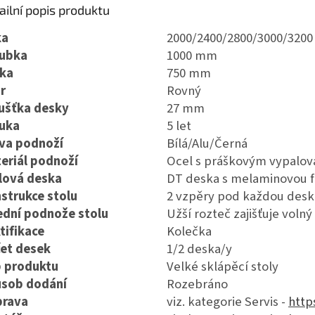
ailní popis produktu
ka
2000/2400/2800/3000/320
ubka
1000 mm
ka
750 mm
r
Rovný
ušťka desky
27 mm
uka
5 let
va podnoží
Bílá/Alu/Černá
eriál podnoží
Ocel s práškovým vypalo
lová deska
DT deska s melaminovou f
strukce stolu
2 vzpěry pod každou des
ední podnože stolu
Užší rozteč zajišťuje voln
tifikace
Kolečka
et desek
1/2 deska/y
 produktu
Velké sklápěcí stoly
sob dodání
Rozebráno
rava
viz. kategorie Servis -
http