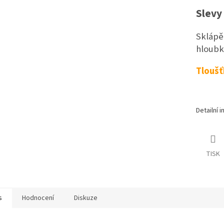
Slevy 
Sklápěc
hloubk
Tloušť
Detailní 
TISK
s
Hodnocení
Diskuze