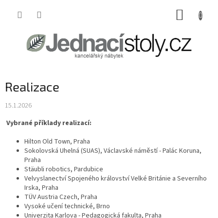
Přejít
NÁKUP
na
obsah
KOŠÍK
Realizace
15.1.2026
Vybrané příklady realizací:
Hilton Old Town, Praha
Sokolovská Uhelná (SUAS), Václavské náměstí - Palác Koruna,
Praha
Stäubli robotics, Pardubice
Velvyslanectví Spojeného království Velké Británie a Severního
Irska, Praha
TÜV Austria Czech, Praha
Vysoké učení technické, Brno
Univerzita Karlova - Pedagogická fakulta, Praha