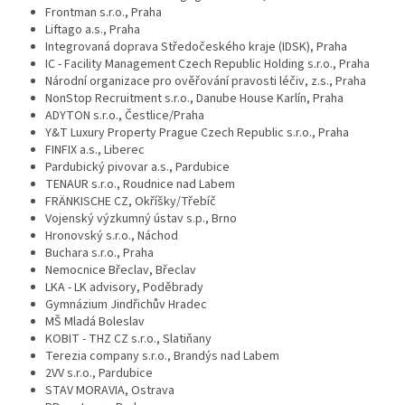
Frontman s.r.o., Praha
Liftago a.s., Praha
Integrovaná doprava Středočeského kraje (IDSK), Praha
IC - Facility Management Czech Republic Holding s.r.o., Praha
Národní organizace pro ověřování pravosti léčiv, z.s., Praha
NonStop Recruitment s.r.o., Danube House Karlín, Praha
ADYTON s.r.o., Čestlice/Praha
Y&T Luxury Property Prague Czech Republic s.r.o., Praha
FINFIX a.s., Liberec
Pardubický pivovar a.s., Pardubice
TENAUR s.r.o., Roudnice nad Labem
FRÄNKISCHE CZ, Okříšky/Třebíč
Vojenský výzkumný ústav s.p., Brno
Hronovský s.r.o., Náchod
Buchara s.r.o., Praha
Nemocnice Břeclav, Břeclav
LKA - LK advisory, Poděbrady
Gymnázium Jindřichův Hradec
MŠ Mladá Boleslav
KOBIT - THZ CZ s.r.o., Slatiňany
Terezia company s.r.o., Brandýs nad Labem
2VV s.r.o., Pardubice
STAV MORAVIA, Ostrava