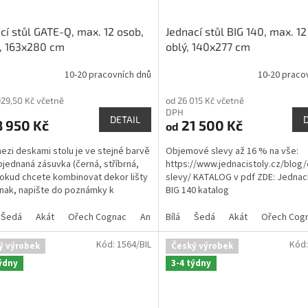
cí stůl GATE-Q, max. 12 osob,
Jednací stůl BIG 140, max. 12
, 163x280 cm
oblý, 140x277 cm
10-20 pracovních dnů
10-20 praco
rné
cení
929,50 Kč včetně
od 26 015 Kč včetně
ktu
DPH
DETAIL
 950 Kč
21 500 Kč
od
mezi deskami stolu je ve stejné barvě
Objemové slevy až 16 % na vše:
bjednaná zásuvka (černá, stříbrná,
https://www.jednacistoly.cz/blog
ček.
 Pokud chcete kombinovat dekor lišty
slevy/ KATALOG v pdf ZDE: Jednací
jinak, napište do poznámky k
BIG 140 katalog
ávce...
Šedá
Akát
Ořech Cognac
Antracit
Bílá
Šedá
Akát
Ořech Cog
Kód:
1564/BIL
Kód
ý výrobek
Český výrobek
týdny
3-4 týdny