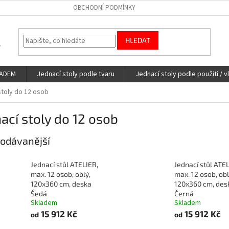
OBCHODNÍ PODMÍNKY
HLEDAT
LADEM
Jednací stoly podle tvaru
Jednací stoly podle použití / v
stoly do 12 osob
ací stoly do 12 osob
odávanější
Jednací stůl ATELIER,
Jednací stůl ATEL
max. 12 osob, oblý,
max. 12 osob, obl
120x360 cm, deska
120x360 cm, des
Šedá
Černá
Skladem
Skladem
15 912 Kč
15 912 Kč
od
od