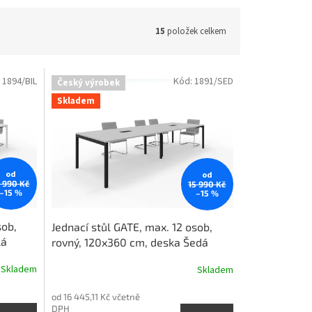
15
položek celkem
:
1894/BIL
Kód:
1891/SED
Český výrobek
Skladem
od
od
5 990 Kč
15 990 Kč
–15 %
–15 %
sob,
Jednací stůl GATE, max. 12 osob,
lá
rovný, 120x360 cm, deska Šedá
Skladem
Skladem
od 16 445,11 Kč včetně
DPH