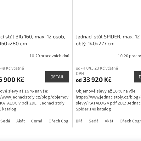
cí stůl BIG 160, max. 12 osob,
Jednací stůl SPIDER, max. 12
 160x280 cm
oblý, 140x277 cm
10-20 pracovních dnů
10-20 praco
rné
cení
549 Kč včetně
od 41 043,20 Kč včetně
ktu
DPH
DETAIL
6 900 Kč
33 920 Kč
od
vé slevy až 16 % na vše:
Objemové slevy až 16 % na vše:
//www.jednacistoly.cz/blog/objemove-
https://www.jednacistoly.cz/blog
ček.
 KATALOG v pdf ZDE: Jednací stoly
slevy/ KATALOG v pdf ZDE: Jednací
0 katalog
Spider 140 katalog
Šedá
Akát
Černá
Ořech Cognac
Bílá
Antracit
Šedá
Akát
Ořech Cog
O