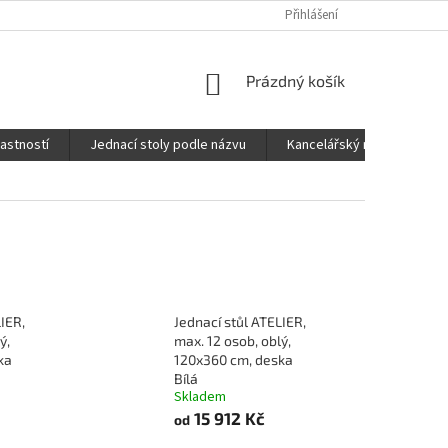
Přihlášení
NÁKUPNÍ
Prázdný košík
KOŠÍK
lastností
Jednací stoly podle názvu
Kancelářský nábytek FOX
IER,
Jednací stůl ATELIER,
ý,
max. 12 osob, oblý,
ka
120x360 cm, deska
Bílá
Skladem
15 912 Kč
od