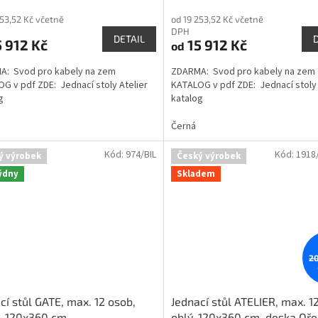
253,52 Kč včetně
od 19 253,52 Kč včetně
DPH
DETAIL
 912 Kč
15 912 Kč
od
A: Svod pro kabely na zem
ZDARMA: Svod pro kabely na zem
G v pdf ZDE: Jednací stoly Atelier
KATALOG v pdf ZDE: Jednací stoly 
g
katalog
Černá
Kód:
974/BIL
Kód:
1918
ý výrobek
Český výrobek
týdny
Skladem
20
cí stůl GATE, max. 12 osob,
Jednací stůl ATELIER, max. 1
, 120x360 cm
oblý, 120x360 cm, deska Oř