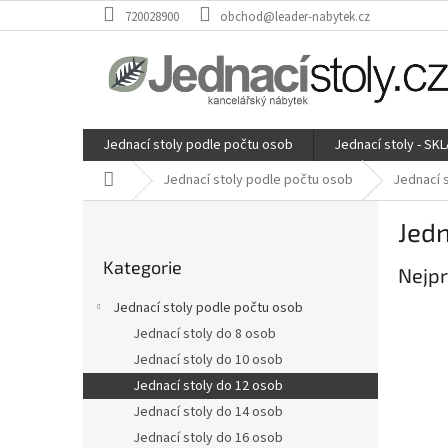
Přejít
720028900
obchod@leader-nabytek.cz
na
obsah
Jednací stoly podle počtu osob
Jednací stoly - SK
Domů
Jednací stoly podle počtu osob
Jednací 
P
Jedn
o
Přeskočit
s
Kategorie
kategorie
Nejpr
t
r
Jednací stoly podle počtu osob
a
Jednací stoly do 8 osob
n
Jednací stoly do 10 osob
n
í
Jednací stoly do 12 osob
p
Jednací stoly do 14 osob
a
Jednací stoly do 16 osob