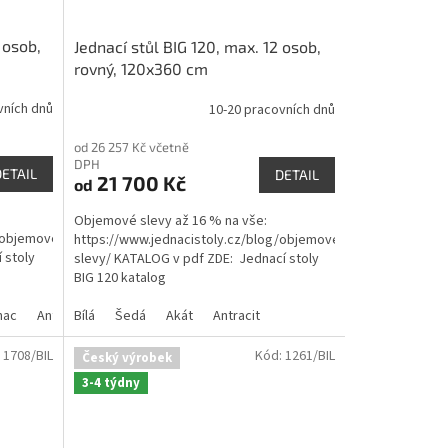
 osob,
Jednací stůl BIG 120, max. 12 osob,
rovný, 120x360 cm
vních dnů
10-20 pracovních dnů
od 26 257 Kč včetně
DPH
DETAIL
DETAIL
21 700 Kč
od
Objemové slevy až 16 % na vše:
/objemove-
https://www.jednacistoly.cz/blog/objemove-
 stoly
slevy/ KATALOG v pdf ZDE: Jednací stoly
BIG 120 katalog
nac
Antracit
Bílá
Šedá
Akát
Antracit
:
1708/BIL
Kód:
1261/BIL
Český výrobek
3-4 týdny