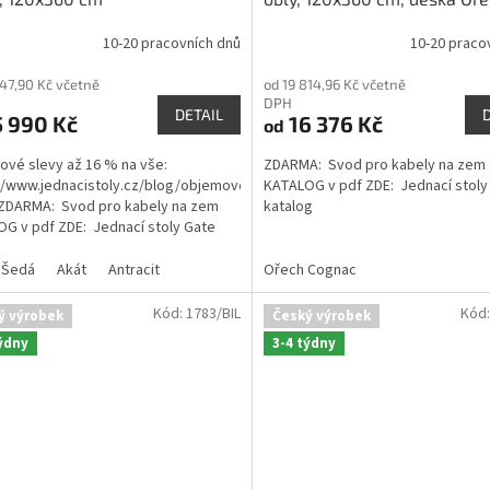
10-20 pracovních dnů
10-20 praco
rné
cení
347,90 Kč včetně
od 19 814,96 Kč včetně
ktu
DPH
DETAIL
 990 Kč
16 376 Kč
od
vé slevy až 16 % na vše:
ZDARMA: Svod pro kabely na zem
//www.jednacistoly.cz/blog/objemove-
KATALOG v pdf ZDE: Jednací stoly 
ček.
ZDARMA: Svod pro kabely na zem
katalog
G v pdf ZDE: Jednací stoly Gate
g
Šedá
Akát
Antracit
Ořech Cognac
Kód:
1783/BIL
Kód
ý výrobek
Český výrobek
týdny
3-4 týdny