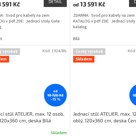
DETAIL
 591 Kč
13 591 Kč
od
A: Svod pro kabely na zem
ZDARMA: Svod pro kabely na zem
G v pdf ZDE: Jednací stoly Gate
KATALOG v pdf ZDE: Jednací stoly
g
katalog
it
Bílá
Kód:
1924/BIL
Kód
ý výrobek
Český výrobek
dem
Skladem
od
18 720 Kč
1
–15 %
cí stůl ATELIER, max. 12 osob,
Jednací stůl ATELIER, max. 1
 120x360 cm, deska Bílá
oblý, 120x360 cm, deska Čer
Skladem