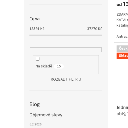
13
od
ZDARM
Cena
KATALO
katalo
13591
Kč
37270
Kč
Antrac
Česk
Skla
Na skladě
15
ROZBALIT FILTR
Blog
Jedna
oblý,
Objemové slevy
6.2.2026