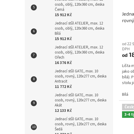
osob, oblý, 120x360 cm, deska
Černá
Jedna
15 912 Kč
rovný
Jednací stůl ATELIER, max. 12
osob, oblý, 120x360 cm, deska
Průmě
Bílá
15 912 Kč
hodno
od 22 
produ
Jednací stůl ATELIER, max. 12
DPH
je
osob, oblý, 120x360 cm, deska
18
od
5,0
Ořech
z
16 376 Kč
Lišta 
5
Jednací stůl GATE, max. 10
jako o
hvězdi
osob, rovný, 120x277 cm, deska
bílá).
Antracit
stolu 
11 772 Kč
objedn
Bílá
Jednací stůl GATE, max. 10
osob, rovný, 120x277 cm, deska
Akát
Česk
12 133 Kč
3-4 
Jednací stůl GATE, max. 10
osob, rovný, 120x277 cm, deska
Šedá