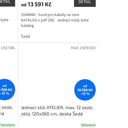
DETAIL
DETAIL
13 591 Kč
od
ZDARMA: Svod pro kabely na zem
 Gate
KATALOG v pdf ZDE: Jednací stoly Gate
katalog
Šedá
:
1927/BIL
Kód:
1929/SED
od
od
8 720 Kč
18 720 Kč
–15 %
–15 %
2 osob,
Jednací stůl ATELIER, max. 12 osob,
ná
oblý, 120x360 cm, deska Šedá
Skladem
Skladem