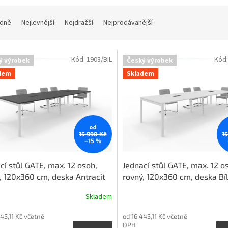
dně
Nejlevnější
Nejdražší
Nejprodávanější
Kód:
1903/BIL
Kód
ý výrobek
Český výrobek
dem
Skladem
od
15 990 Kč
1
–15 %
cí stůl GATE, max. 12 osob,
Jednací stůl GATE, max. 12 o
, 120x360 cm, deska Antracit
rovný, 120x360 cm, deska Bí
Skladem
445,11 Kč včetně
od 16 445,11 Kč včetně
DPH