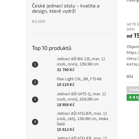
České jednací stoly – kvalita a
design, které vydrží
Průmě
hodno
8.5.2025
od 19 
produ
DPH
je
15
od
5,0
z
Objemo
Top 10 produktů
5
https:
hvězdi
slevy/
Jednací stůl BIG 120, max. 12
osob, rovný, 120x360 cm
KATALO
21 700 Kč
katalo
Bílá
Flexi Light CHL, BR, F75-N6
10 110 Kč
Česk
Jednací stůl GATE-Q, max. 12
3-4 
osob, rovný, 163x280 cm
18 950 Kč
Jednací stůl ATELIER, max. 12
osob, oblý, 120x360 cm, deska
Šedá
15 912 Kč
Jednací stůl ATELIER, max. 12