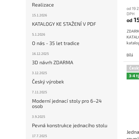
Realizace
od 19 
DPH
15.1.2026
15
od
KATALOGY KE STAŽENÍ V PDF
ZDARM
5.1.2026
KATALO
O nás - 35 let tradice
katalo
16.12.2025
Bílá
3D návrh ZDARMA
Česk
3.12.2025
3-4 
Český výrobek
7.11.2025
Moderní jednací stoly pro 6–24
osob
3.9.2025
Pevná konstrukce jednacího stolu
Jedna
17.7.2025
rovný