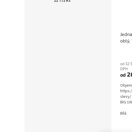
11 772 Kč
Jedna
oblý,
Průmě
hodno
od 32 
produ
DPH
je
2
od
5,0
z
Objemo
5
https:
hvězdi
slevy/
BIG 16
Bílá