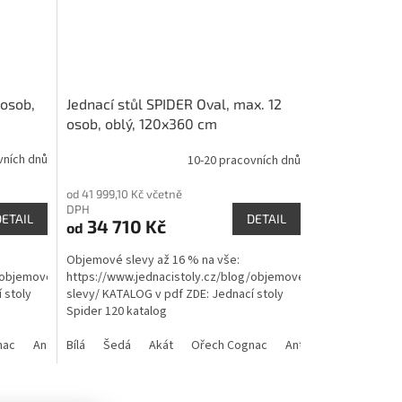
 osob,
Jednací stůl SPIDER Oval, max. 12
osob, oblý, 120x360 cm
vních dnů
10-20 pracovních dnů
od 41 999,10 Kč včetně
DPH
DETAIL
DETAIL
34 710 Kč
od
Objemové slevy až 16 % na vše:
/objemove-
https://www.jednacistoly.cz/blog/objemove-
 stoly
slevy/ KATALOG v pdf ZDE: Jednací stoly
Spider 120 katalog
nac
Antracit
Bílá
Šedá
Akát
Ořech Cognac
Antracit