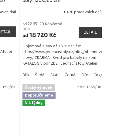
vních dnů
10-20 pracovních dnů
Průměrné
hodnocení
od 22 651,20 Kč včetně
produktu
DPH
je
DETAIL
DETAIL
18 720 Kč
od
5,0
z
Objemové slevy až 16 % na vše:
5
Atelier
https://www.jednacistoly.cz/blog/objemove-
hvězdiček.
slevy/ ZDARMA: Svod pro kabely na zem
KATALOG v pdf ZDE: Jednací stoly Atelier
katalog
Bílá
Šedá
Akát
Černá
Ořech Cognac
:
1690/BIL
Kód:
1759/BIL
Český výrobek
Doporučujeme
3-4 týdny