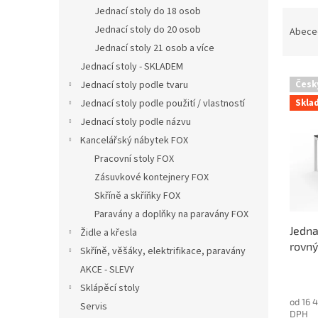
n
Jednací stoly do 18 osob
Ř
e
a
Jednací stoly do 20 osob
Abece
l
z
Jednací stoly 21 osob a více
e
Jednací stoly - SKLADEM
V
n
Jednací stoly podle tvaru
Česk
ý
í
Skla
Jednací stoly podle použití / vlastností
p
p
Jednací stoly podle názvu
i
r
s
o
Kancelářský nábytek FOX
p
d
Pracovní stoly FOX
r
u
Zásuvkové kontejnery FOX
o
k
Skříně a skříňky FOX
d
t
Paravány a doplňky na paravány FOX
u
ů
Jedna
k
Židle a křesla
rovný
t
Skříně, věšáky, elektrifikace, paravány
ů
AKCE - SLEVY
Sklápěcí stoly
od 16 
Servis
DPH