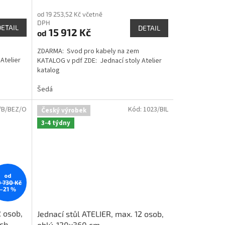
od 19 253,52 Kč včetně
DPH
DETAIL
DETAIL
15 912 Kč
od
ZDARMA: Svod pro kabely na zem
Atelier
KATALOG v pdf ZDE: Jednací stoly Atelier
katalog
Šedá
/B/BEZ/O
Kód:
1023/BIL
Český výrobek
3-4 týdny
od
 730 Kč
–21 %
2 osob,
Jednací stůl ATELIER, max. 12 osob,
ech
oblý, 120x360 cm