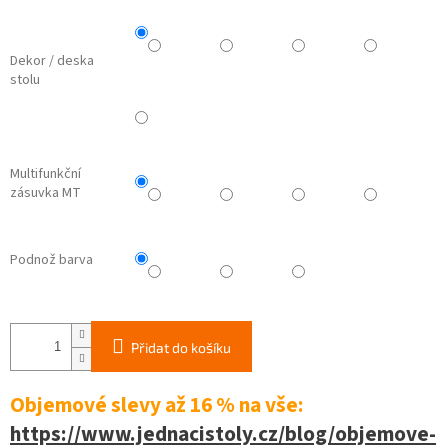
Dekor / deska
stolu
Multifunkční
zásuvka MT
Podnož barva
Přidat do košíku
Objemové slevy až 16 %
na vše:
https://www.jednacistoly.cz/blog/objemove-