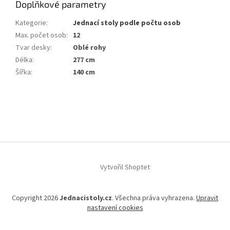
Doplňkové parametry
Kategorie
:
Jednací stoly podle počtu osob
Max. počet osob
:
12
Tvar desky
:
Oblé rohy
Délka
:
277 cm
Šířka
:
140 cm
Z
á
p
a
t
í
Vytvořil Shoptet
Copyright 2026
Jednacistoly.cz
. Všechna práva vyhrazena.
Upravit
nastavení cookies