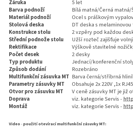
Záruka
5 let
Barva podnoží
Bílá matná/Černá matná/
Materiál podnoží
Ocel s práškovým vypalo
Stolová deska
DT deska s melaminovou f
Konstrukce stolu
2 vzpěry pod každou des
Střední podnože stolu
Užší rozteč zajišťuje voln
Rektifikace
Výškově stavitelné nožič
Počet desek
2 desky
Typ produktu
Jednací/konferenční stol
Způsob dodání
Rozebráno
Multifunkční zásuvka MT
Barva černá/stříbrná hliní
Parametry zásuvky MT
Obsahuje 2x 220V ,1x RJ45
Otvor pro zásuvku MT
V ceně zásuvky MT je již 
Doprava
viz. kategorie Servis -
http
Montáž
viz. kategorie Servis -
http
Video
-
použití otevírací multifunkční zásuvky MT: