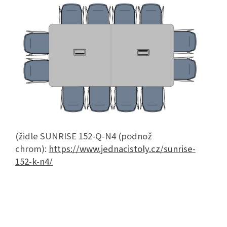
(židle
SUNRISE 152-Q-N4 (podnož
chrom):
https://www.jednacistoly.cz/sunrise-
152-k-n4/