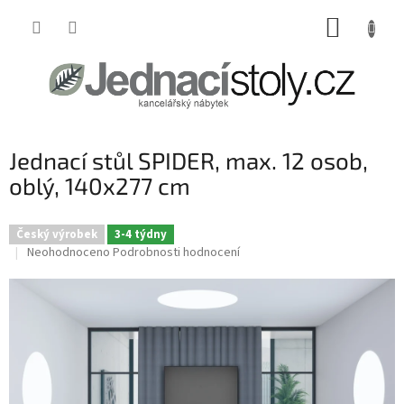
Přejít
NÁKUP
na
obsah
KOŠÍK
Jednací stůl SPIDER, max. 12 osob,
oblý, 140x277 cm
Český výrobek
3-4 týdny
Průměrné
Neohodnoceno
Podrobnosti hodnocení
hodnocení
produktu
je
0,0
z
5
hvězdiček.