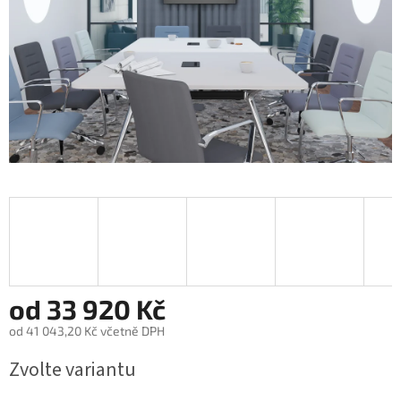
od
33 920 Kč
od
41 043,20 Kč
včetně DPH
Měrná
Zvolte variantu
cena: