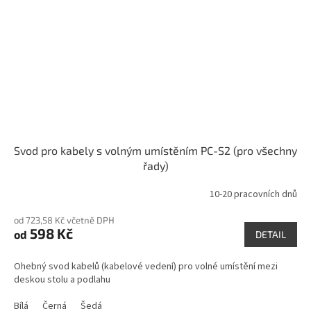
Svod pro kabely s volným umístěním PC-S2 (pro všechny
řady)
10-20 pracovních dnů
od 723,58 Kč včetně DPH
598 Kč
od
DETAIL
Ohebný svod kabelů (kabelové vedení) pro volné umístění mezi
deskou stolu a podlahu
Bílá
Černá
Šedá