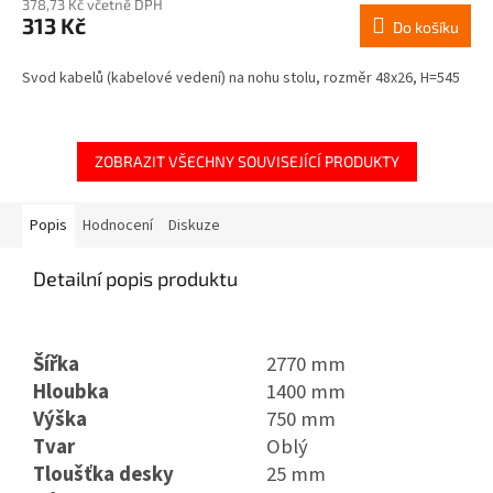
378,73 Kč včetně DPH
313 Kč
Do košíku
Svod kabelů (kabelové vedení) na nohu stolu, rozměr 48x26, H=545
ZOBRAZIT VŠECHNY SOUVISEJÍCÍ PRODUKTY
Popis
Hodnocení
Diskuze
Detailní popis produktu
Šířka
2770 mm
Hloubka
1400 mm
Výška
750 mm
Tvar
Oblý
Tloušťka desky
25 mm