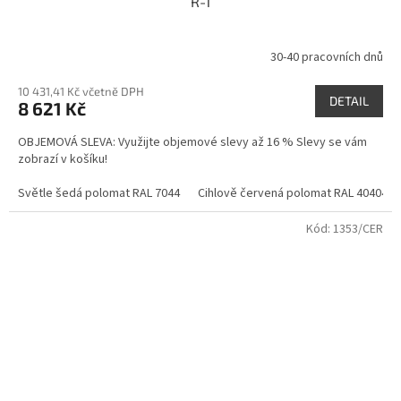
R-1
30-40 pracovních dnů
10 431,41 Kč včetně DPH
DETAIL
8 621 Kč
OBJEMOVÁ SLEVA: Využijte objemové slevy až 16 % Slevy se vám
zobrazí v košíku!
Světle šedá polomat RAL 7044
Cihlově červená polomat RAL 404040
Kód:
1353/CER