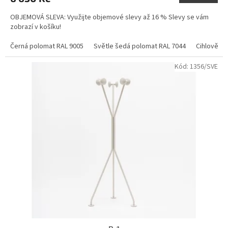
OBJEMOVÁ SLEVA: Využijte objemové slevy až 16 % Slevy se vám
zobrazí v košíku!
Černá polomat RAL 9005
Světle šedá polomat RAL 7044
Cihlově č
Kód:
1356/SVE