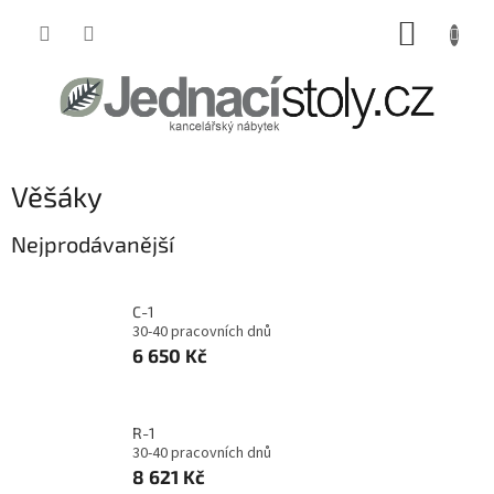
Přejít
NÁKUP
na
obsah
KOŠÍK
Věšáky
Nejprodávanější
C-1
30-40 pracovních dnů
6 650 Kč
R-1
30-40 pracovních dnů
8 621 Kč