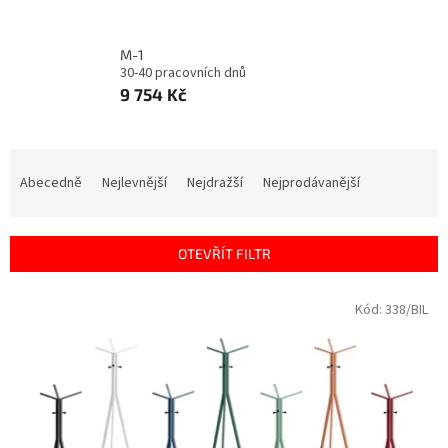
M-1
30-40 pracovních dnů
9 754 Kč
Ř
a
Abecedně
Nejlevnější
Nejdražší
Nejprodávanější
z
e
n
OTEVŘÍT FILTR
í
p
V
Kód:
338/BIL
r
ý
o
p
d
i
u
s
k
p
t
r
ů