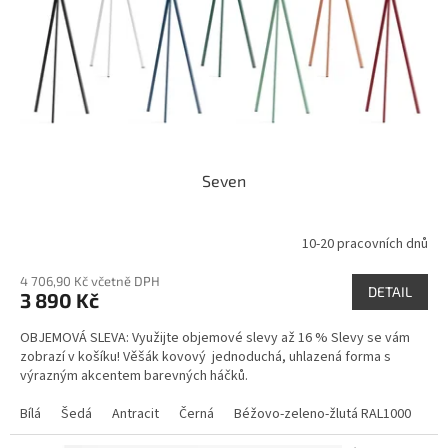
o
d
u
k
t
ů
Seven
10-20 pracovních dnů
4 706,90 Kč včetně DPH
DETAIL
3 890 Kč
OBJEMOVÁ SLEVA: Využijte objemové slevy až 16 % Slevy se vám
zobrazí v košíku! Věšák kovový jednoduchá, uhlazená forma s
výrazným akcentem barevných háčků.
Bílá
Šedá
Antracit
Černá
Béžovo-zeleno-žlutá RAL1000
Po