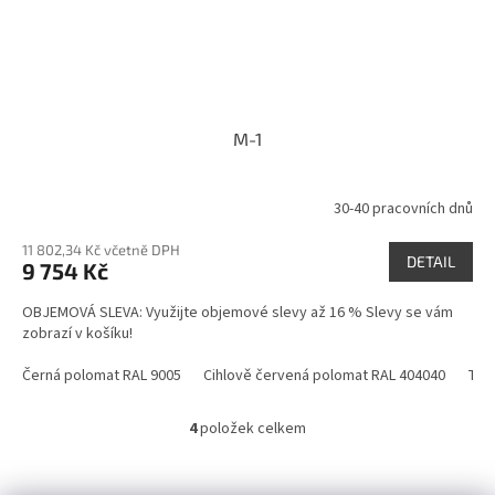
M-1
30-40 pracovních dnů
11 802,34 Kč včetně DPH
DETAIL
9 754 Kč
OBJEMOVÁ SLEVA: Využijte objemové slevy až 16 % Slevy se vám
zobrazí v košíku!
Černá polomat RAL 9005
Cihlově červená polomat RAL 404040
Tma
4
položek celkem
O
v
l
Z