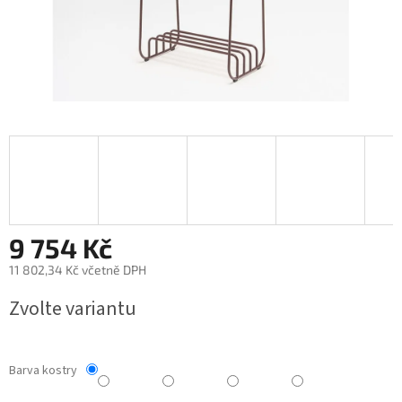
9 754 Kč
11 802,34 Kč včetně DPH
Měrná
Zvolte variantu
cena:
Barva kostry