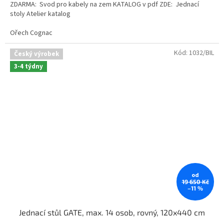
ZDARMA: Svod pro kabely na zem KATALOG v pdf ZDE: Jednací
stoly Atelier katalog
Ořech Cognac
Kód:
1032/BIL
Český výrobek
3-4 týdny
od
19 650 Kč
–11 %
Jednací stůl GATE, max. 14 osob, rovný, 120x440 cm