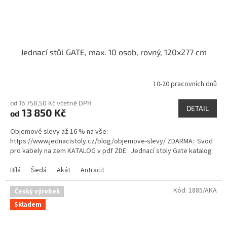
Jednací stůl GATE, max. 10 osob, rovný, 120x277 cm
10-20 pracovních dnů
Průměrné
hodnocení
od 16 758,50 Kč včetně DPH
produktu
DETAIL
13 850 Kč
od
je
5,0
Objemové slevy až 16 % na vše:
z
https://www.jednacistoly.cz/blog/objemove-slevy/ ZDARMA: Svod
5
pro kabely na zem KATALOG v pdf ZDE: Jednací stoly Gate katalog
hvězdiček.
Bílá
Šedá
Akát
Antracit
Kód:
1885/AKA
Český výrobek
Skladem