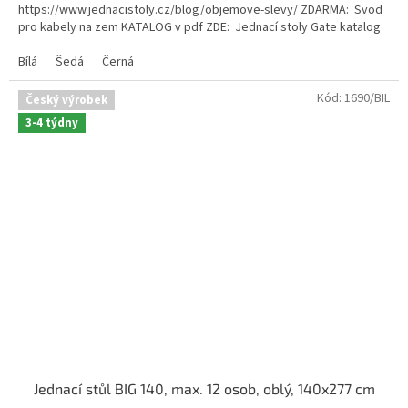
https://www.jednacistoly.cz/blog/objemove-slevy/ ZDARMA: Svod
5
pro kabely na zem KATALOG v pdf ZDE: Jednací stoly Gate katalog
hvězdiček.
Bílá
Šedá
Černá
Kód:
1690/BIL
Český výrobek
3-4 týdny
Jednací stůl BIG 140, max. 12 osob, oblý, 140x277 cm