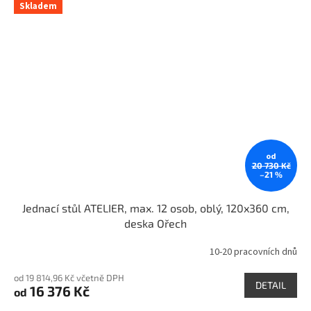
Skladem
od
20 730 Kč
–21 %
Jednací stůl ATELIER, max. 12 osob, oblý, 120x360 cm,
deska Ořech
10-20 pracovních dnů
od 19 814,96 Kč včetně DPH
DETAIL
16 376 Kč
od