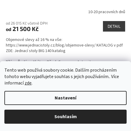
10-20 pracovních dnů
od 26 015 Kč včetně DPH
DETAIL
21 500 Kč
od
Objemové slevy až 16 % na vše:
https://www.jednacistoly.cz/blog/objemove-slevy/ KATALOG v pdf
ZDE: Jednací stoly BIG 140 katalog
Bílá
Šedá
Akát
Ořech Cognac
Antracit
Tento web používá soubory cookie. Dalším procházením
Kód:
1053/BIL
Český výrobek
tohoto webu vyjadřujete souhlas s jejich používáním.. Více
3-4 týdny
informací
zde
.
Nastavení
Souhlasím