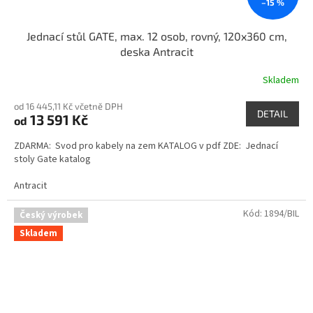
–15 %
Jednací stůl GATE, max. 12 osob, rovný, 120x360 cm,
deska Antracit
Skladem
od 16 445,11 Kč včetně DPH
DETAIL
13 591 Kč
od
ZDARMA: Svod pro kabely na zem KATALOG v pdf ZDE: Jednací
stoly Gate katalog
Antracit
Kód:
1894/BIL
Český výrobek
Skladem