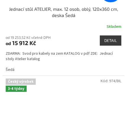
Jednací stůl ATELIER, max. 12 osob, oblý, 120x360 cm,
deska Šedá
Skladem
od 19 253,52 Kč včetně DPH
DETAIL
15 912 Kč
od
ZDARMA: Svod pro kabely na zem KATALOG v pdf ZDE: Jednací
stoly Atelier katalog
Šedá
Kód:
974/BIL
Český výrobek
3-4 týdny