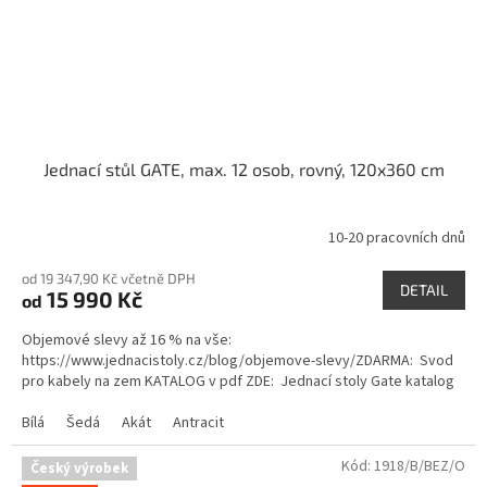
Jednací stůl GATE, max. 12 osob, rovný, 120x360 cm
10-20 pracovních dnů
Průměrné
hodnocení
od 19 347,90 Kč včetně DPH
produktu
DETAIL
15 990 Kč
od
je
5,0
Objemové slevy až 16 % na vše:
z
https://www.jednacistoly.cz/blog/objemove-slevy/ZDARMA: Svod
5
pro kabely na zem KATALOG v pdf ZDE: Jednací stoly Gate katalog
hvězdiček.
Bílá
Šedá
Akát
Antracit
Kód:
1918/B/BEZ/O
Český výrobek