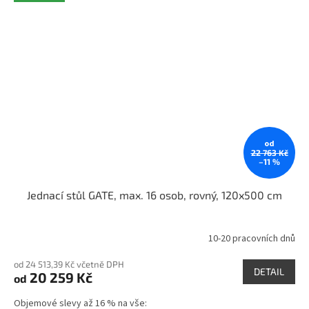
od
22 763 Kč
–11 %
Jednací stůl GATE, max. 16 osob, rovný, 120x500 cm
10-20 pracovních dnů
Průměrné
hodnocení
od 24 513,39 Kč včetně DPH
produktu
DETAIL
20 259 Kč
od
je
5,0
Objemové slevy až 16 % na vše:
z