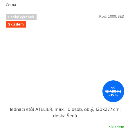
Černá
Kód:
1888/SED
Český výrobek
Skladem
od
15 490 Kč
–15 %
Jednací stůl ATELIER, max. 10 osob, oblý, 120x277 cm,
deska Šedá
Skladem