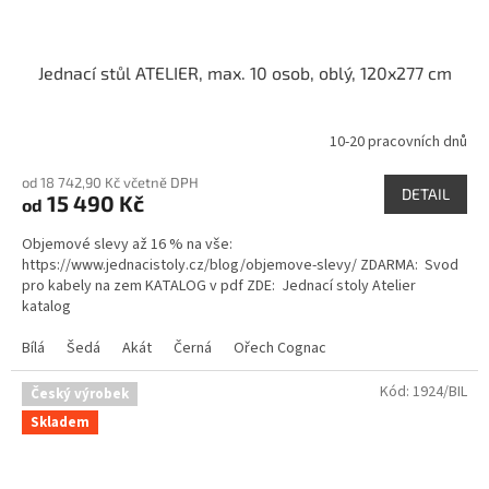
Jednací stůl ATELIER, max. 10 osob, oblý, 120x277 cm
10-20 pracovních dnů
Průměrné
hodnocení
od 18 742,90 Kč včetně DPH
produktu
DETAIL
15 490 Kč
od
je
5,0
Objemové slevy až 16 % na vše:
z
https://www.jednacistoly.cz/blog/objemove-slevy/ ZDARMA: Svod
5
pro kabely na zem KATALOG v pdf ZDE: Jednací stoly Atelier
hvězdiček.
katalog
Bílá
Šedá
Akát
Černá
Ořech Cognac
Kód:
1924/BIL
Český výrobek
Skladem