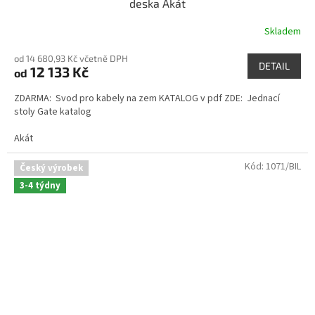
deska Akát
Skladem
od 14 680,93 Kč včetně DPH
DETAIL
12 133 Kč
od
ZDARMA: Svod pro kabely na zem KATALOG v pdf ZDE: Jednací
stoly Gate katalog
Akát
Kód:
1071/BIL
Český výrobek
3-4 týdny