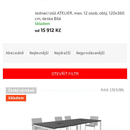
Jednací stůl ATELIER, max. 12 osob, oblý, 120x360
cm, deska Bílá
Skladem
15 912 Kč
od
Ř
a
Abecedně
Nejlevnější
Nejdražší
Nejprodávanější
z
e
n
OTEVŘÍT FILTR
í
p
V
Kód:
1915/BIL
r
Český výrobek
ý
o
Skladem
p
d
i
u
s
k
p
t
r
ů