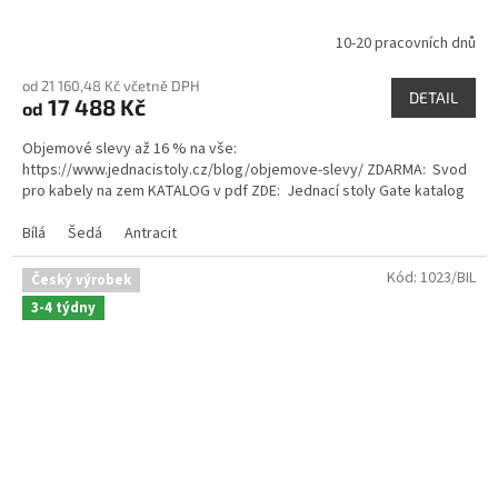
10-20 pracovních dnů
od 21 160,48 Kč včetně DPH
DETAIL
17 488 Kč
od
Objemové slevy až 16 % na vše:
https://www.jednacistoly.cz/blog/objemove-slevy/ ZDARMA: Svod
pro kabely na zem KATALOG v pdf ZDE: Jednací stoly Gate katalog
Bílá
Šedá
Antracit
Kód:
1023/BIL
Český výrobek
3-4 týdny