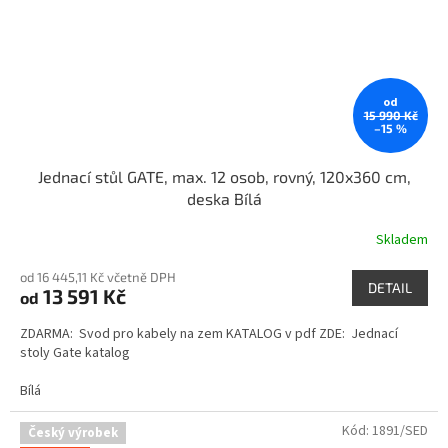
od
15 990 Kč
–15 %
Jednací stůl GATE, max. 12 osob, rovný, 120x360 cm,
deska Bílá
Skladem
od 16 445,11 Kč včetně DPH
DETAIL
13 591 Kč
od
ZDARMA: Svod pro kabely na zem KATALOG v pdf ZDE: Jednací
stoly Gate katalog
Bílá
Kód:
1891/SED
Český výrobek