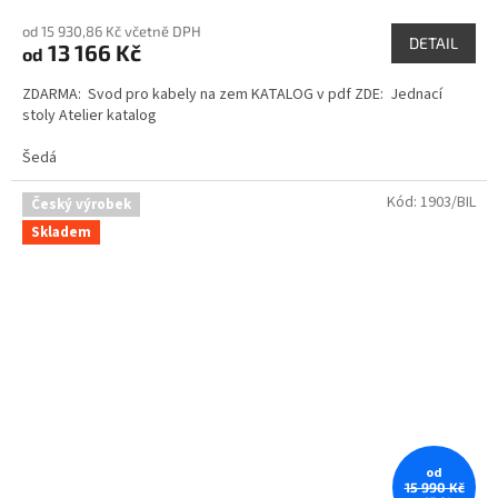
od 15 930,86 Kč včetně DPH
DETAIL
13 166 Kč
od
ZDARMA: Svod pro kabely na zem KATALOG v pdf ZDE: Jednací
stoly Atelier katalog
Šedá
Kód:
1903/BIL
Český výrobek
Skladem
od
15 990 Kč