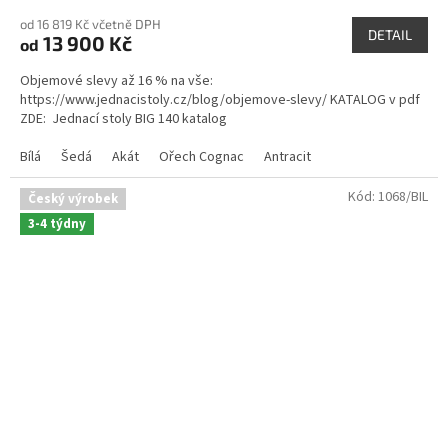
od 16 819 Kč včetně DPH
DETAIL
13 900 Kč
od
Objemové slevy až 16 % na vše:
https://www.jednacistoly.cz/blog/objemove-slevy/ KATALOG v pdf
ZDE: Jednací stoly BIG 140 katalog
Bílá
Šedá
Akát
Ořech Cognac
Antracit
Kód:
1068/BIL
Český výrobek
3-4 týdny