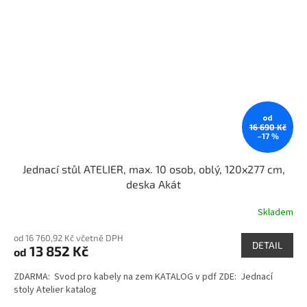
od
16 690 Kč
–17 %
Jednací stůl ATELIER, max. 10 osob, oblý, 120x277 cm,
deska Akát
Skladem
od 16 760,92 Kč včetně DPH
DETAIL
13 852 Kč
od
ZDARMA: Svod pro kabely na zem KATALOG v pdf ZDE: Jednací
stoly Atelier katalog