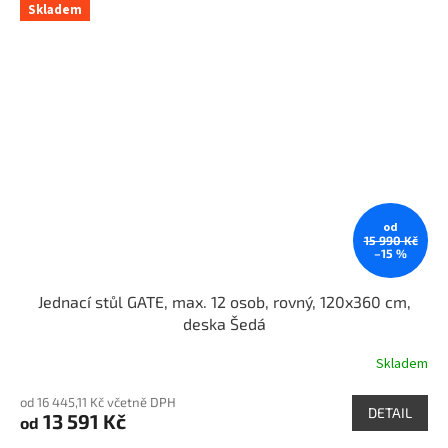
Skladem
od
15 990 Kč
–15 %
Jednací stůl GATE, max. 12 osob, rovný, 120x360 cm,
deska Šedá
Skladem
od 16 445,11 Kč včetně DPH
DETAIL
13 591 Kč
od