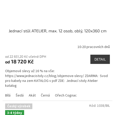
Jednací stůl ATELIER, max. 12 osob, oblý, 120x360 cm
10-20 pracovních dnů
Průměrné
hodnocení
od 22 651,20 Kč včetně DPH
produktu
DETAIL
18 720 Kč
od
je
5,0
Objemové slevy až 16 % na vše:
z
https://www.jednacistoly.cz/blog/objemove-slevy/ ZDARMA: Svod
5
pro kabely na zem KATALOG v pdf ZDE: Jednací stoly Atelier
hvězdiček.
katalog
Bílá
Šedá
Akát
Černá
Ořech Cognac
Kód:
1038/BIL
Český výrobek
3-4 týdny