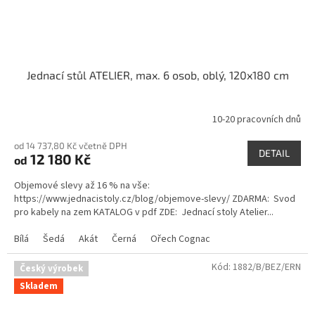
Jednací stůl ATELIER, max. 6 osob, oblý, 120x180 cm
10-20 pracovních dnů
od 14 737,80 Kč včetně DPH
DETAIL
12 180 Kč
od
Objemové slevy až 16 % na vše:
https://www.jednacistoly.cz/blog/objemove-slevy/ ZDARMA: Svod
pro kabely na zem KATALOG v pdf ZDE: Jednací stoly Atelier...
Bílá
Šedá
Akát
Černá
Ořech Cognac
Kód:
1882/B/BEZ/ERN
Český výrobek
Skladem