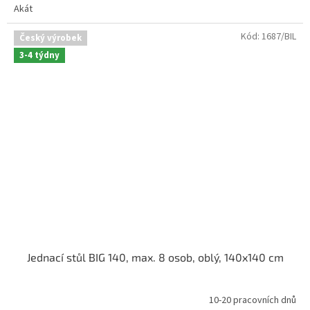
Akát
Kód:
1687/BIL
Český výrobek
3-4 týdny
Jednací stůl BIG 140, max. 8 osob, oblý, 140x140 cm
10-20 pracovních dnů