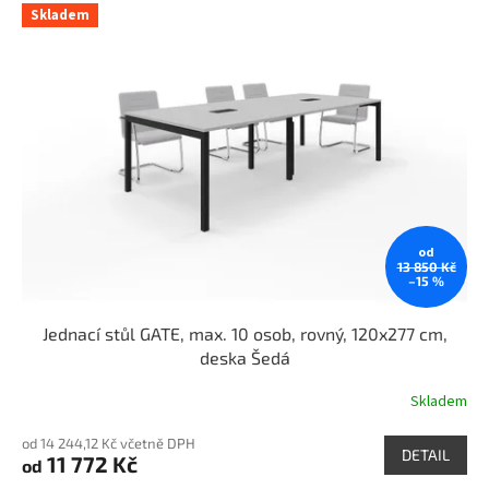
Skladem
od
13 850 Kč
–15 %
Jednací stůl GATE, max. 10 osob, rovný, 120x277 cm,
deska Šedá
Skladem
od 14 244,12 Kč včetně DPH
DETAIL
11 772 Kč
od