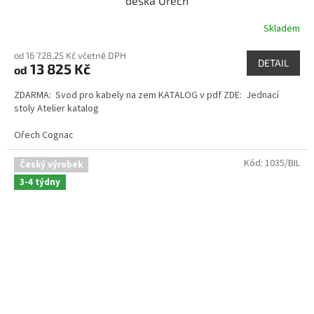
deska Ořech
Skladem
od 16 728,25 Kč včetně DPH
DETAIL
13 825 Kč
od
ZDARMA: Svod pro kabely na zem KATALOG v pdf ZDE: Jednací
stoly Atelier katalog
Ořech Cognac
Kód:
1035/BIL
Český výrobek
3-4 týdny