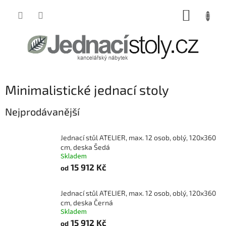
Přejít
NÁKUP
na
obsah
KOŠÍK
Minimalistické jednací stoly
Nejprodávanější
Jednací stůl ATELIER, max. 12 osob, oblý, 120x360
cm, deska Šedá
Skladem
15 912 Kč
od
Jednací stůl ATELIER, max. 12 osob, oblý, 120x360
cm, deska Černá
Skladem
15 912 Kč
od