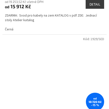
od 19 253,52 Kč včetně DPH
DETAIL
15 912 Kč
od
ZDARMA: Svod pro kabely na zem KATALOG v pdf ZDE: Jednací
stoly Atelier katalog
Černá
Kód:
1929/SED
od
18 720 Kč
–15 %