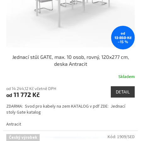
o
d
u
k
t
od
ů
13 850 Kč
–15 %
Jednací stůl GATE, max. 10 osob, rovný, 120x277 cm,
deska Antracit
Skladem
od 14 244,12 Kč včetně DPH
DETAIL
11 772 Kč
od
ZDARMA: Svod pro kabely na zem KATALOG v pdf ZDE: Jednací
stoly Gate katalog
Antracit
Kód:
1909/SED
Český výrobek