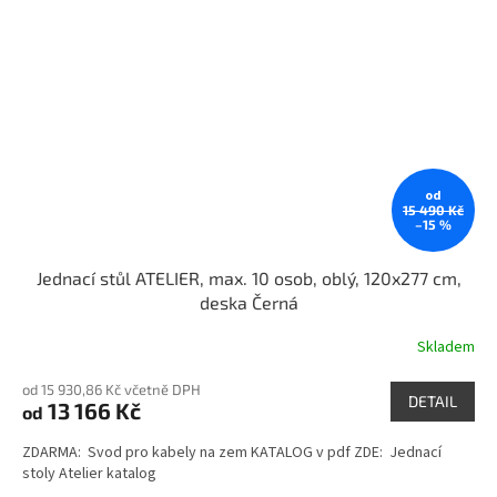
od
15 490 Kč
–15 %
Jednací stůl ATELIER, max. 10 osob, oblý, 120x277 cm,
deska Černá
Skladem
od 15 930,86 Kč včetně DPH
DETAIL
13 166 Kč
od
ZDARMA: Svod pro kabely na zem KATALOG v pdf ZDE: Jednací
stoly Atelier katalog