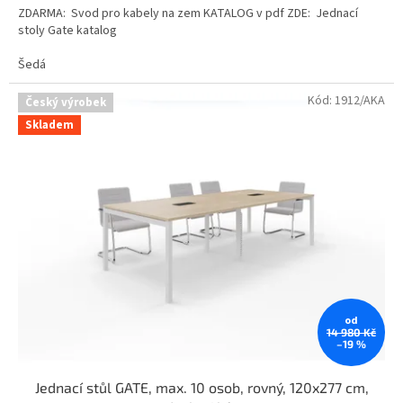
ZDARMA: Svod pro kabely na zem KATALOG v pdf ZDE: Jednací
stoly Gate katalog
Šedá
Kód:
1912/AKA
Český výrobek
Skladem
od
14 980 Kč
–19 %
Jednací stůl GATE, max. 10 osob, rovný, 120x277 cm,