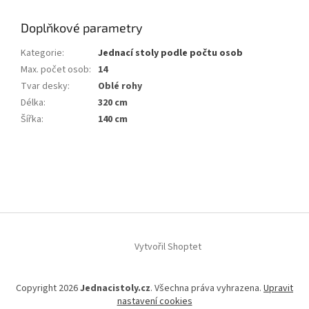
Doplňkové parametry
Kategorie
:
Jednací stoly podle počtu osob
Max. počet osob
:
14
Tvar desky
:
Oblé rohy
Délka
:
320 cm
Šířka
:
140 cm
Z
á
p
a
t
í
Vytvořil Shoptet
Copyright 2026
Jednacistoly.cz
. Všechna práva vyhrazena.
Upravit
nastavení cookies