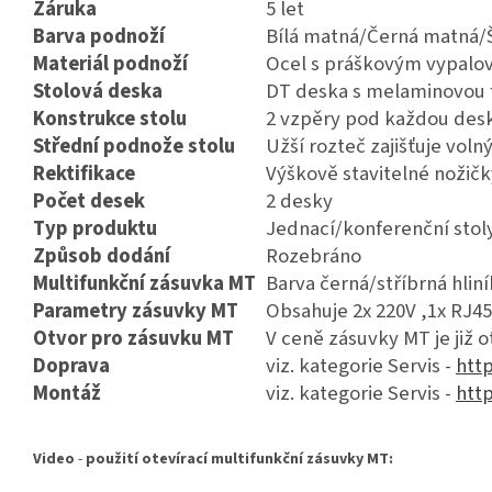
Záruka
5 let
Barva podnoží
Bílá matná/Černá matná/
Materiál podnoží
Ocel s práškovým vypalo
Stolová deska
DT deska s melaminovou f
Konstrukce stolu
2 vzpěry pod každou des
Střední podnože stolu
Užší rozteč zajišťuje voln
Rektifikace
Výškově stavitelné nožič
Počet desek
2 desky
Typ produktu
Jednací/konferenční stol
Způsob dodání
Rozebráno
Multifunkční zásuvka MT
Barva černá/stříbrná hliní
Parametry zásuvky MT
Obsahuje 2x 220V ,1x RJ45
Otvor pro zásuvku MT
V ceně zásuvky MT je již 
Doprava
viz. kategorie Servis -
http
Montáž
viz. kategorie Servis -
http
Video
-
použití otevírací multifunkční zásuvky MT: