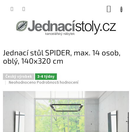
Přejít
NÁKUP
na
obsah
KOŠÍK
Jednací stůl SPIDER, max. 14 osob,
oblý, 140x320 cm
Český výrobek
3-4 týdny
Průměrné
Neohodnoceno
Podrobnosti hodnocení
hodnocení
produktu
je
0,0
z
5
hvězdiček.