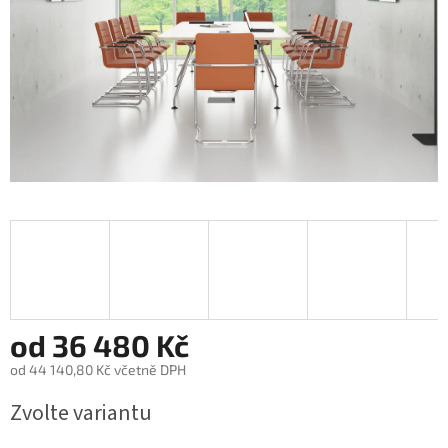
od
36 480 Kč
od
44 140,80 Kč
včetně DPH
Měrná
Zvolte variantu
cena: