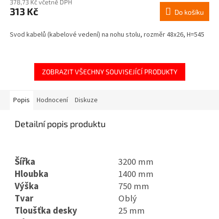
378,73 Kč včetně DPH
313 Kč
Do košíku
Svod kabelů (kabelové vedení) na nohu stolu, rozměr 48x26, H=545
ZOBRAZIT VŠECHNY SOUVISEJÍCÍ PRODUKTY
Popis
Hodnocení
Diskuze
Detailní popis produktu
Šířka
3200 mm
Hloubka
1400 mm
Výška
750 mm
Tvar
Oblý
Tloušťka desky
25 mm