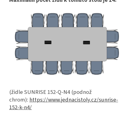
Maximální počet židlí k tomuto stolu je 14:
(židle
SUNRISE 152-Q-N4 (podnož
chrom):
https://www.jednacistoly.cz/sunrise-
152-k-n4/