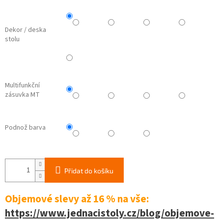
Dekor / deska
stolu
Multifunkční
zásuvka MT
Podnož barva
Přidat do košíku
Objemové slevy až 16 %
na vše:
https://www.jednacistoly.cz/blog/objemove-