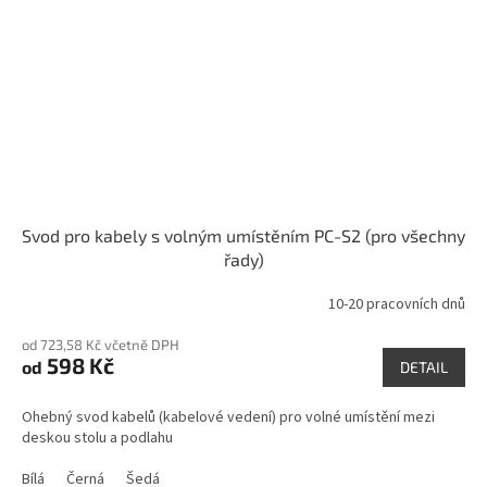
Svod pro kabely s volným umístěním PC-S2 (pro všechny
řady)
10-20 pracovních dnů
od 723,58 Kč včetně DPH
598 Kč
od
DETAIL
Ohebný svod kabelů (kabelové vedení) pro volné umístění mezi
deskou stolu a podlahu
Bílá
Černá
Šedá