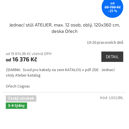
od
20 730 Kč
–21 %
Jednací stůl ATELIER, max. 12 osob, oblý, 120x360 cm,
deska Ořech
10-20 pracovních dnů
od 19 814,96 Kč včetně DPH
DETAIL
16 376 Kč
od
ZDARMA: Svod pro kabely na zem KATALOG v pdf ZDE: Jednací
stoly Atelier katalog
Ořech Cognac
Kód:
1032/BIL
Český výrobek
3-4 týdny