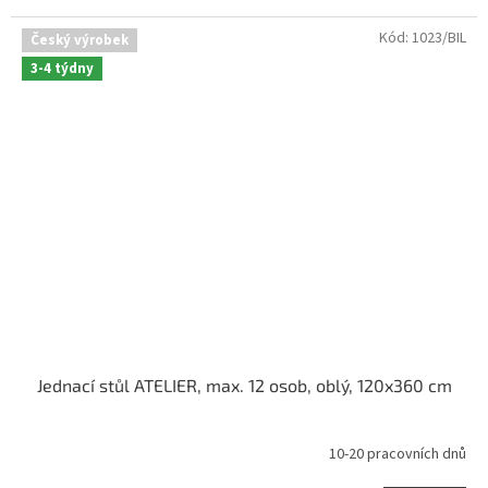
Kód:
1023/BIL
Český výrobek
3-4 týdny
Jednací stůl ATELIER, max. 12 osob, oblý, 120x360 cm
10-20 pracovních dnů
Průměrné
hodnocení