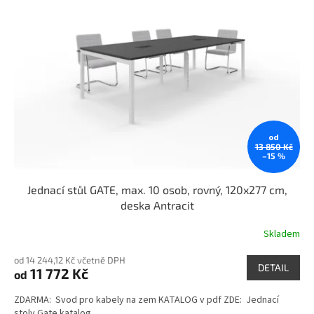
i
u
s
k
p
t
r
ů
o
d
u
k
t
od
ů
13 850 Kč
–15 %
Jednací stůl GATE, max. 10 osob, rovný, 120x277 cm,
deska Antracit
Skladem
od 14 244,12 Kč včetně DPH
DETAIL
11 772 Kč
od
ZDARMA: Svod pro kabely na zem KATALOG v pdf ZDE: Jednací
stoly Gate katalog