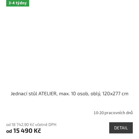
3-4 týdny
Jednací stůl ATELIER, max. 10 osob, oblý, 120x277 cm
10-20 pracovních dnů
Průměrné
hodnocení
od 18 742,90 Kč včetně DPH
produktu
DETAIL
15 490 Kč
od
je
5,0