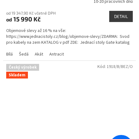
10-20 pracovních dnů
Průměrné
hodnocení
od 19 347,90 Kč včetně DPH
produktu
DETAIL
15 990 Kč
od
je
5,0
Objemové slevy až 16 % na vše:
z
https://www.jednacistoly.cz/blog/objemove-slevy/ZDARMA: Svod
5
pro kabely na zem KATALOG v pdf ZDE: Jednací stoly Gate katalog
hvězdiček.
Bílá
Šedá
Akát
Antracit
Kód:
1918/B/BEZ/O
Český výrobek
Skladem