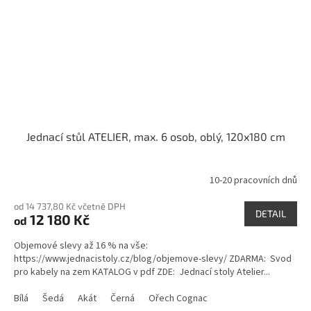
Jednací stůl ATELIER, max. 6 osob, oblý, 120x180 cm
10-20 pracovních dnů
od 14 737,80 Kč včetně DPH
DETAIL
12 180 Kč
od
Objemové slevy až 16 % na vše:
https://www.jednacistoly.cz/blog/objemove-slevy/ ZDARMA: Svod
pro kabely na zem KATALOG v pdf ZDE: Jednací stoly Atelier...
Bílá
Šedá
Akát
Černá
Ořech Cognac