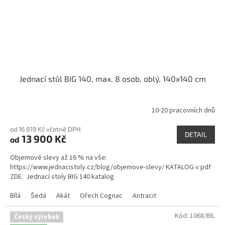
Jednací stůl BIG 140, max. 8 osob, oblý, 140x140 cm
10-20 pracovních dnů
od 16 819 Kč včetně DPH
DETAIL
13 900 Kč
od
Objemové slevy až 16 % na vše:
https://www.jednacistoly.cz/blog/objemove-slevy/ KATALOG v pdf
ZDE: Jednací stoly BIG 140 katalog
Bílá
Šedá
Akát
Ořech Cognac
Antracit
Kód:
1068/BIL
Český výrobek