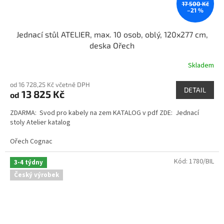
17 500 Kč
–21 %
Jednací stůl ATELIER, max. 10 osob, oblý, 120x277 cm,
deska Ořech
Skladem
od 16 728,25 Kč včetně DPH
DETAIL
13 825 Kč
od
ZDARMA: Svod pro kabely na zem KATALOG v pdf ZDE: Jednací
stoly Atelier katalog
Ořech Cognac
Kód:
1780/BIL
3-4 týdny
Český výrobek