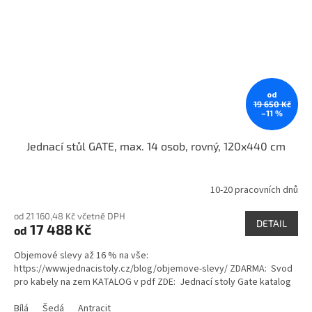
od
19 650 Kč
–11 %
Jednací stůl GATE, max. 14 osob, rovný, 120x440 cm
10-20 pracovních dnů
od 21 160,48 Kč včetně DPH
DETAIL
17 488 Kč
od
Objemové slevy až 16 % na vše:
https://www.jednacistoly.cz/blog/objemove-slevy/ ZDARMA: Svod
pro kabely na zem KATALOG v pdf ZDE: Jednací stoly Gate katalog
Bílá
Šedá
Antracit