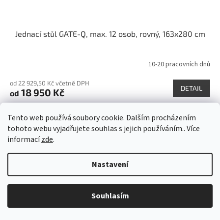
Jednací stůl GATE-Q, max. 12 osob, rovný, 163x280 cm
10-20 pracovních dnů
Průměrné
hodnocení
od 22 929,50 Kč včetně DPH
produktu
DETAIL
18 950 Kč
od
je
5,0
Lišta mezi deskami stolu je ve stejné barvě jako objednaná zásuvka
z
Tento web používá soubory cookie. Dalším procházením
(černá, stříbrná, bílá). Pokud chcete kombinovat dekor lišty stolu
5
tohoto webu vyjadřujete souhlas s jejich používáním.. Více
jinak, napište do poznámky k objednávce...
hvězdiček.
informací
zde
.
Bílá
Šedá
Akát
Ořech Cognac
Antracit
Nastavení
Kód:
1756/BIL
Český výrobek
Doporučujeme
3-4 týdny
Souhlasím