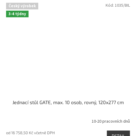
Kód:
1035/BIL
Český výrobek
3-4 týdny
Jednací stůl GATE, max. 10 osob, rovný, 120x277 cm
10-20 pracovních dnů
Průměrné
hodnocení
od 16 758,50 Kč včetně DPH
produktu
DETAIL