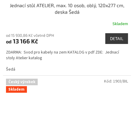
Jednací stůl ATELIER, max. 10 osob, oblý, 120x277 cm,
deska Šedá
Skladem
od 15 930,86 Kč včetně DPH
DETAIL
13 166 Kč
od
ZDARMA: Svod pro kabely na zem KATALOG v pdf ZDE: Jednací
stoly Atelier katalog
Šedá
Kód:
1903/BIL
Český výrobek
Skladem