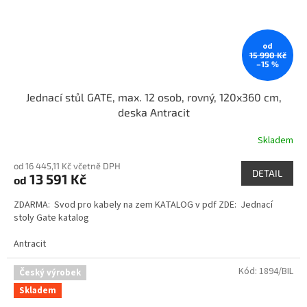
od
15 990 Kč
–15 %
Jednací stůl GATE, max. 12 osob, rovný, 120x360 cm,
deska Antracit
Skladem
od 16 445,11 Kč včetně DPH
DETAIL
13 591 Kč
od
ZDARMA: Svod pro kabely na zem KATALOG v pdf ZDE: Jednací
stoly Gate katalog
Antracit
Kód:
1894/BIL
Český výrobek
Skladem