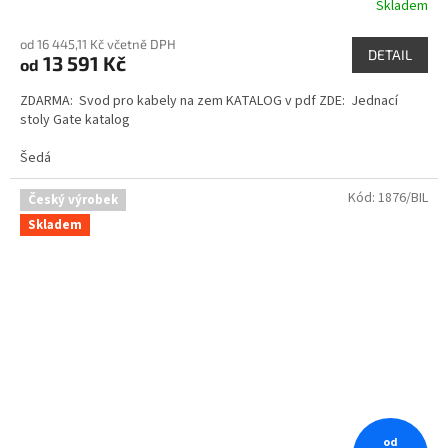
Skladem
od 16 445,11 Kč včetně DPH
DETAIL
13 591 Kč
od
ZDARMA: Svod pro kabely na zem KATALOG v pdf ZDE: Jednací
stoly Gate katalog
Šedá
Kód:
1876/BIL
Český výrobek
Skladem
od