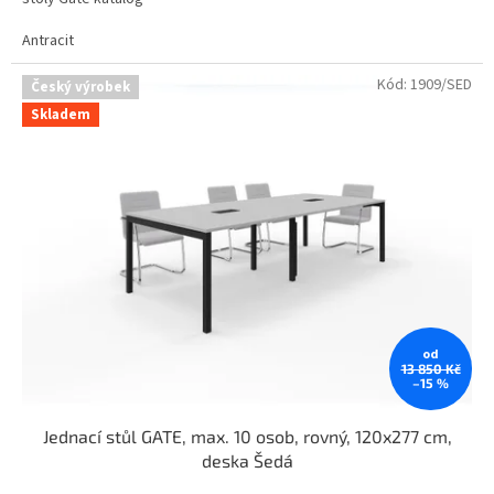
Antracit
Kód:
1909/SED
Český výrobek
Skladem
od
13 850 Kč
–15 %
Jednací stůl GATE, max. 10 osob, rovný, 120x277 cm,
deska Šedá