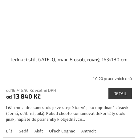
Jednací stůl GATE-Q, max. 8 osob, rovný, 163x180 cm
10-20 pracovních dnů
od 16 746,40 Kč včetně DPH
DETAIL
13 840 Kč
od
Lišta mezi deskami stolu je ve stejné barvě jako objednaná zásuvka
(černá, stříbrná, bílá). Pokud chcete kombinovat dekor lišty stolu
jinak, napište do poznámky k objednávce...
Bílá
Šedá
Akát
Ořech Cognac
Antracit