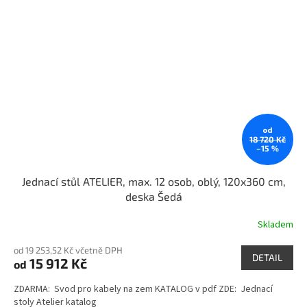
od
18 720 Kč
–15 %
Jednací stůl ATELIER, max. 12 osob, oblý, 120x360 cm,
deska Šedá
Skladem
od 19 253,52 Kč včetně DPH
DETAIL
15 912 Kč
od
ZDARMA: Svod pro kabely na zem KATALOG v pdf ZDE: Jednací
stoly Atelier katalog