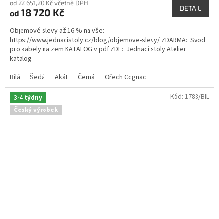
od 22 651,20 Kč včetně DPH
produktu
DETAIL
18 720 Kč
od
je
5,0
Objemové slevy až 16 % na vše:
z
https://www.jednacistoly.cz/blog/objemove-slevy/ ZDARMA: Svod
5
pro kabely na zem KATALOG v pdf ZDE: Jednací stoly Atelier
hvězdiček.
katalog
Bílá
Šedá
Akát
Černá
Ořech Cognac
Kód:
1783/BIL
3-4 týdny
Český výrobek