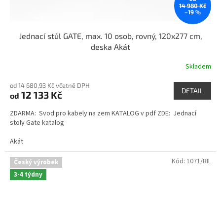
14 980 Kč
–19 %
Jednací stůl GATE, max. 10 osob, rovný, 120x277 cm,
deska Akát
Skladem
od 14 680,93 Kč včetně DPH
DETAIL
12 133 Kč
od
ZDARMA: Svod pro kabely na zem KATALOG v pdf ZDE: Jednací
stoly Gate katalog
Akát
Kód:
1071/BIL
Český výrobek
3-4 týdny