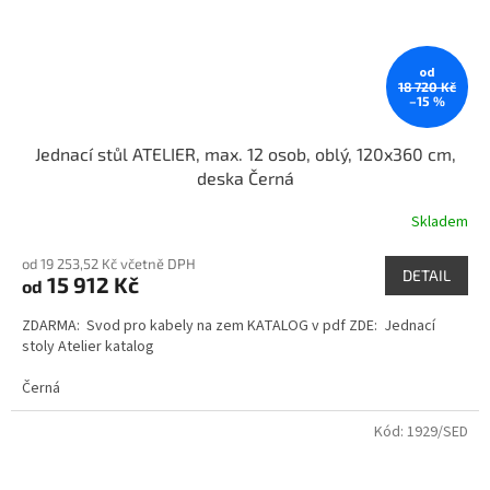
od
18 720 Kč
–15 %
Jednací stůl ATELIER, max. 12 osob, oblý, 120x360 cm,
deska Černá
Skladem
od 19 253,52 Kč včetně DPH
DETAIL
15 912 Kč
od
ZDARMA: Svod pro kabely na zem KATALOG v pdf ZDE: Jednací
stoly Atelier katalog
Černá
Kód:
1929/SED