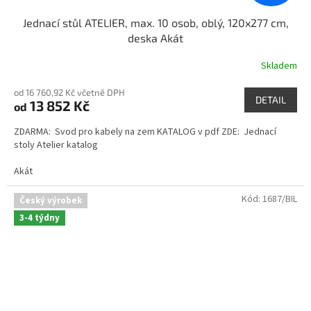
Jednací stůl ATELIER, max. 10 osob, oblý, 120x277 cm,
deska Akát
Skladem
od 16 760,92 Kč včetně DPH
DETAIL
13 852 Kč
od
ZDARMA: Svod pro kabely na zem KATALOG v pdf ZDE: Jednací
stoly Atelier katalog
Akát
Kód:
1687/BIL
Český výrobek
3-4 týdny