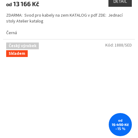
DETAIL
13 166 Kč
od
ZDARMA: Svod pro kabely na zem KATALOG v pdf ZDE: Jednací
stoly Atelier katalog
Černá
Kód:
1888/SED
Český výrobek
Skladem
od
15 490 Kč
–15 %