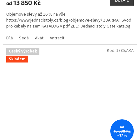
13 850 Kč
od
je
5,0
Objemové slevy až 16 % na vše:
z
https://www.jednacistoly.cz/blog/objemove-slevy/ ZDARMA: Svod
5
pro kabely na zem KATALOG v pdf ZDE: Jednací stoly Gate katalog
hvězdiček.
Bílá
Šedá
Akát
Antracit
Kód:
1885/AKA
Český výrobek
Skladem
od
16 690 Kč
–17 %