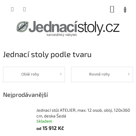
Přejít
NÁKUP
na
obsah
KOŠÍK
Jednací stoly podle tvaru
Oblé rohy
Rovné rohy
Nejprodávanější
Jednací stůl ATELIER, max. 12 osob, oblý, 120x360
cm, deska Šedá
Skladem
15 912 Kč
od