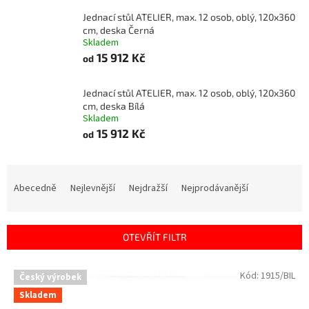
Jednací stůl ATELIER, max. 12 osob, oblý, 120x360
cm, deska Černá
Skladem
15 912 Kč
od
Jednací stůl ATELIER, max. 12 osob, oblý, 120x360
cm, deska Bílá
Skladem
15 912 Kč
od
Ř
a
Abecedně
Nejlevnější
Nejdražší
Nejprodávanější
z
e
n
OTEVŘÍT FILTR
í
p
V
Kód:
1915/BIL
r
Český výrobek
ý
o
Skladem
p
d