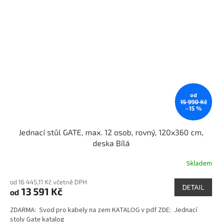
od
15 990 Kč
–15 %
Jednací stůl GATE, max. 12 osob, rovný, 120x360 cm,
deska Bílá
Skladem
od 16 445,11 Kč včetně DPH
DETAIL
13 591 Kč
od
ZDARMA: Svod pro kabely na zem KATALOG v pdf ZDE: Jednací
stoly Gate katalog