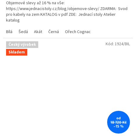
Objemové slevy až 16 % na vše:
z
https://www.jednacistoly.cz/blog/objemove-slevy/ ZDARMA: Svod
5
pro kabely na zem KATALOG v pdf ZDE: Jednací stoly Atelier
hvězdiček.
katalog
Bílá
Šedá
Akát
Černá
Ořech Cognac
Kód:
1924/BIL
Český výrobek
Skladem
od
18 720 Kč
–15 %