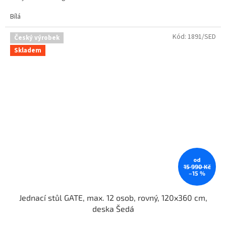
Bílá
Kód:
1891/SED
Český výrobek
Skladem
od
15 990 Kč
–15 %
Jednací stůl GATE, max. 12 osob, rovný, 120x360 cm,
deska Šedá