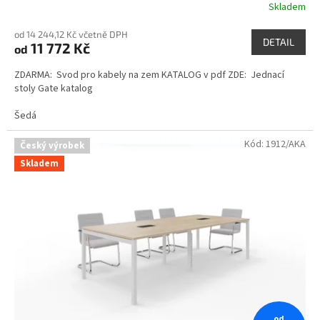
Skladem
od 14 244,12 Kč včetně DPH
DETAIL
11 772 Kč
od
ZDARMA: Svod pro kabely na zem KATALOG v pdf ZDE: Jednací
stoly Gate katalog
Šedá
Kód:
1912/AKA
Český výrobek
Skladem
od