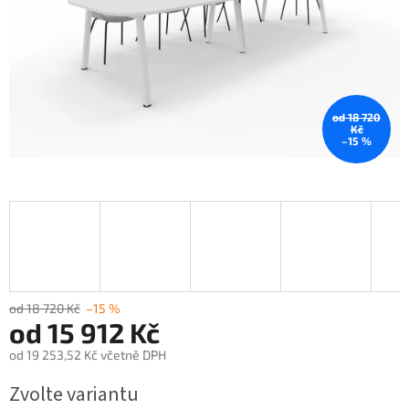
od 18 720
Kč
–15 %
od 18 720 Kč
–15 %
od
15 912 Kč
od
19 253,52 Kč
včetně DPH
Měrná
Zvolte variantu
cena: