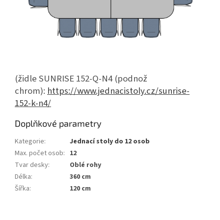
(židle SUNRISE 152-Q-N4 (podnož
chrom):
https://www.jednacistoly.cz/sunrise-
152-k-n4/
Doplňkové parametry
Kategorie
:
Jednací stoly do 12 osob
Max. počet osob
:
12
Tvar desky
:
Oblé rohy
Délka
:
360 cm
Šířka
:
120 cm
Z