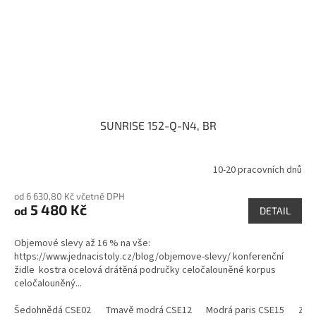
SUNRISE 152-Q-N4, BR
10-20 pracovních dnů
od 6 630,80 Kč včetně DPH
5 480 Kč
od
DETAIL
Objemové slevy až 16 % na vše:
https://www.jednacistoly.cz/blog/objemove-slevy/ konferenční
židle kostra ocelová drátěná područky celočalouněné korpus
celočalouněný...
Šedohnědá CSE02
Tmavě modrá CSE12
Modrá paris CSE15
Zel