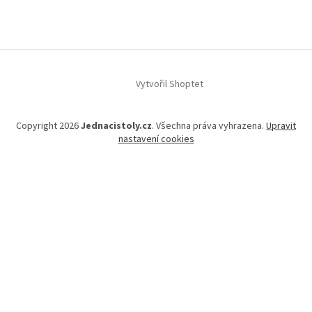
á
p
a
t
í
Vytvořil Shoptet
Copyright 2026
Jednacistoly.cz
. Všechna práva vyhrazena.
Upravit
nastavení cookies