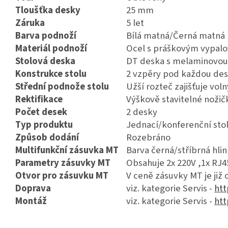
Tloušťka desky
25 mm
Záruka
5 let
Barva podnoží
Bílá matná/Černá matná
Materiál podnoží
Ocel s práškovým vypal
Stolová deska
DT deska s melaminovou 
Konstrukce stolu
2 vzpěry pod každou de
Střední podnože stolu
Užší rozteč zajišťuje vol
Rektifikace
Výškově stavitelné noži
Počet desek
2 desky
Typ produktu
Jednací/konferenční sto
Způsob dodání
Rozebráno
Multifunkční zásuvka MT
Barva černá/stříbrná hlin
Parametry zásuvky MT
Obsahuje
2x 220V ,1x RJ
Otvor pro zásuvku MT
V ceně zásuvky MT je již 
Doprava
viz. kategorie Servis -
htt
Montáž
viz. kategorie Servis -
htt