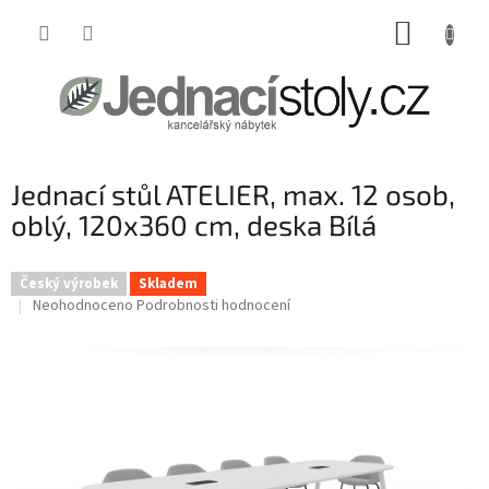
Přejít
NÁKUP
na
obsah
KOŠÍK
Jednací stůl ATELIER, max. 12 osob,
oblý, 120x360 cm, deska Bílá
Český výrobek
Skladem
Průměrné
Neohodnoceno
Podrobnosti hodnocení
hodnocení
produktu
je
0,0
z
5
hvězdiček.