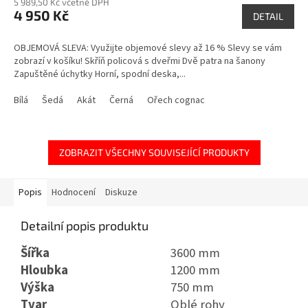
5 989,50 Kč včetně DPH
4 950 Kč
DETAIL
OBJEMOVÁ SLEVA: Využijte objemové slevy až 16 % Slevy se vám
zobrazí v košíku! Skříň policová s dveřmi Dvě patra na šanony
Zapuštěné úchytky Horní, spodní deska,...
Bílá
Šedá
Akát
Černá
Ořech cognac
ZOBRAZIT VŠECHNY SOUVISEJÍCÍ PRODUKTY
Popis
Hodnocení
Diskuze
Detailní popis produktu
Šířka
3600 mm
Hloubka
1200 mm
Výška
750 mm
Tvar
Oblé rohy