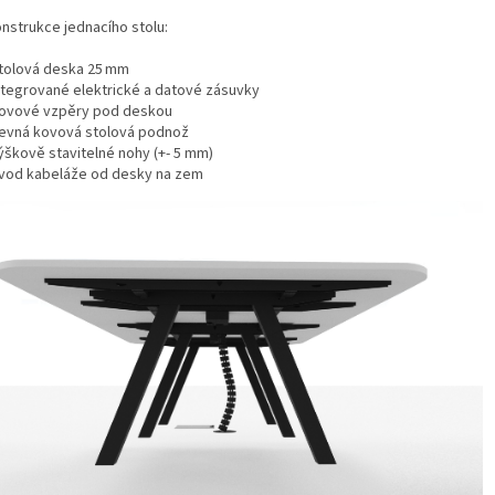
nstrukce jednacího stolu:
tolová deska 25 mm
ntegrované elektrické a datové zásuvky
ovové vzpěry pod deskou
evná kovová stolová podnož
ýškově stavitelné nohy (+- 5 mm)
vod kabeláže od desky na zem