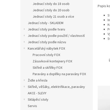
n
Jednací stoly do 18 osob
Popis ko
e
Jednací stoly do 20 osob
l
S
Jednací stoly 21 osob a více
I
Jednací stoly - SKLADEM
K
P
Jednací stoly podle tvaru
V
Jednací stoly podle použití / vlastností
S
Jednací stoly podle názvu
Kancelářský nábytek FOX
Pracovní stoly FOX
Zásuvkové kontejnery FOX
Skříně a skříňky FOX
Paravány a doplňky na paravány FOX
Židle a křesla
Skříně, věšáky, elektrifikace, paravány
AKCE - SLEVY
Sklápěcí stoly
Servis