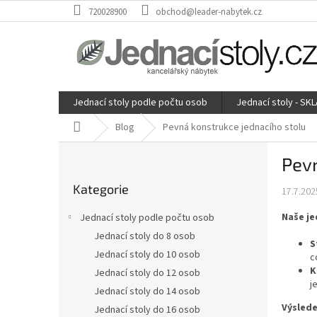
Přejít
720028900
obchod@leader-nabytek.cz
na
obsah
Jednací stoly podle počtu osob
Jednací stoly - SK
Domů
Blog
Pevná konstrukce jednacího stolu
P
Pevn
o
Přeskočit
s
Kategorie
kategorie
17.7.202
t
r
Naše je
Jednací stoly podle počtu osob
a
Jednací stoly do 8 osob
n
S
Jednací stoly do 10 osob
n
c
K
í
Jednací stoly do 12 osob
j
p
Jednací stoly do 14 osob
a
Výslede
Jednací stoly do 16 osob