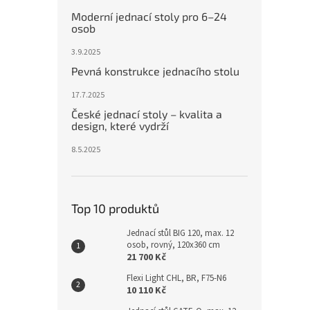
Moderní jednací stoly pro 6–24
osob
3.9.2025
Pevná konstrukce jednacího stolu
17.7.2025
České jednací stoly – kvalita a
design, které vydrží
8.5.2025
Top 10 produktů
Jednací stůl BIG 120, max. 12
osob, rovný, 120x360 cm
21 700 Kč
Flexi Light CHL, BR, F75-N6
10 110 Kč