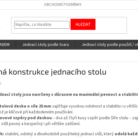
OBCHODNÍ PODMÍNKY
HLEDAT
LADEM
Jednací stoly podle tvaru
Jednací stoly podle použití / v
á konstrukce jednacího stolu
5
dnací stoly jsou navrženy s důrazem na maximální pevnost a stabilitu
tolová deska o síle 25 mm
zajišťuje vysokou odolnost a stabilitu i u většíc
ož je klíčové při každodenním používání.
ovové vzpěry pod deskou
– dva až čtyři kusy vzpěr podle šíře stolu – zaj
e stůl pevný a bezpečný i při větším zatížení.
k:
stabilní, odolný a dlouhodobě použitelný jednací stůl, který
odolá každ