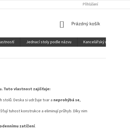
Přihlášení
NÁKUPNÍ
Prázdný košík
KOŠÍK
lastností
Jednací stoly podle názvu
Kancelářský nábytek FOX
. Tuto vlastnost zajišťuje:
h stolů. Deska si udržuje tvar a
neprohýbá se
,
išťují tuhost konstrukce a eliminují průhyb. Díky nim
odennímu zatížení
.