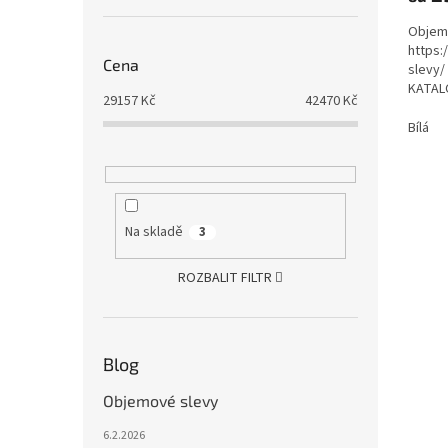
Objemo
https:
Cena
slevy/
KATALO
29157
Kč
42470
Kč
katalo
Bílá
Na skladě
3
ROZBALIT FILTR
Blog
Objemové slevy
6.2.2026