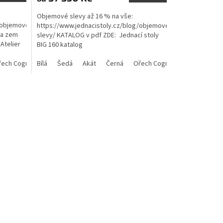
Objemové slevy až 16 % na vše:
/objemove-
https://www.jednacistoly.cz/blog/objemove-
na zem
slevy/ KATALOG v pdf ZDE: Jednací stoly
Atelier
BIG 160 katalog
řech Cognac
Bílá
Šedá
Akát
Černá
Ořech Cognac
Antracit