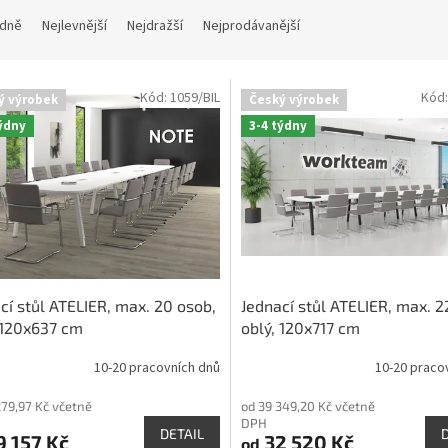
dně
Nejlevnější
Nejdražší
Nejprodávanější
Kód:
1059/BIL
Kód
ý výrobek
Český výrobek
týdny
3-4 týdny
cí stůl ATELIER, max. 20 osob,
Jednací stůl ATELIER, max. 2
 120x637 cm
oblý, 120x717 cm
10-20 pracovních dnů
10-20 praco
279,97 Kč včetně
od 39 349,20 Kč včetně
DPH
DETAIL
 157 Kč
32 520 Kč
od