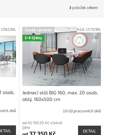
3
položek celkem
:
1062/BIL
Kód:
1570/BIL
Český výrobek
3-4 týdny
2 osob,
Jednací stůl BIG 160, max. 20 osob,
oblý, 160x500 cm
vních dnů
10-20 pracovních dnů
od 45 193,50 Kč včetně
DPH
DETAIL
DETAIL
37 350 Kč
od