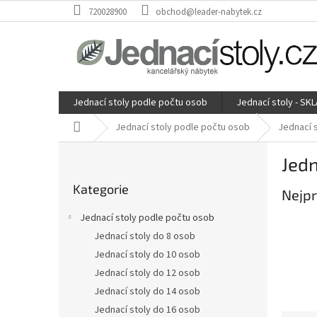
Přejít
720028900
obchod@leader-nabytek.cz
na
obsah
Jednací stoly podle počtu osob
Jednací stoly - SK
Domů
Jednací stoly podle počtu osob
Jednací 
P
Jedn
o
Přeskočit
s
Kategorie
kategorie
Nejpr
t
r
Jednací stoly podle počtu osob
a
Jednací stoly do 8 osob
n
Jednací stoly do 10 osob
n
í
Jednací stoly do 12 osob
p
Jednací stoly do 14 osob
a
Jednací stoly do 16 osob