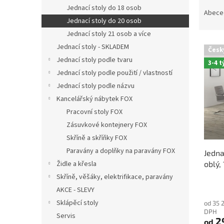
Ř
n
Jednací stoly do 18 osob
a
e
Abece
Jednací stoly do 20 osob
z
l
e
Jednací stoly 21 osob a více
V
n
Jednací stoly - SKLADEM
Česk
ý
í
Jednací stoly podle tvaru
3-4 
p
p
Jednací stoly podle použití / vlastností
i
r
Jednací stoly podle názvu
s
o
p
Kancelářský nábytek FOX
d
r
u
Pracovní stoly FOX
o
k
Zásuvkové kontejnery FOX
d
t
Skříně a skříňky FOX
u
ů
Paravány a doplňky na paravány FOX
Jedna
k
oblý,
Židle a křesla
t
ů
Skříně, věšáky, elektrifikace, paravány
AKCE - SLEVY
Sklápěcí stoly
od 35 
DPH
Servis
29
od