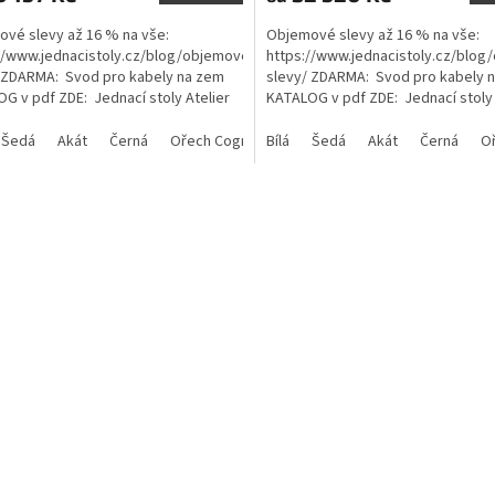
vé slevy až 16 % na vše:
Objemové slevy až 16 % na vše:
//www.jednacistoly.cz/blog/objemove-
https://www.jednacistoly.cz/blog
 ZDARMA: Svod pro kabely na zem
slevy/ ZDARMA: Svod pro kabely 
G v pdf ZDE: Jednací stoly Atelier
KATALOG v pdf ZDE: Jednací stoly 
g
katalog
Šedá
Akát
Černá
Ořech Cognac
Bílá
Šedá
Akát
Černá
O
O
v
l
á
d
a
c
í
p
r
v
k
y
v
ý