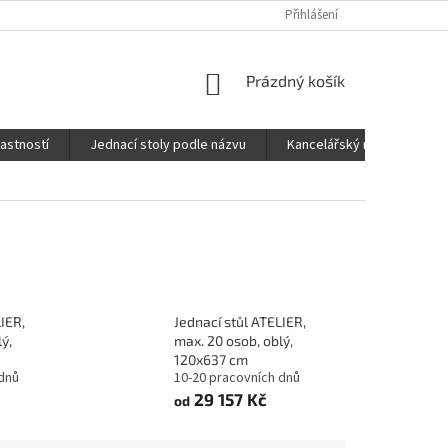
Přihlášení
NÁKUPNÍ
Prázdný košík
KOŠÍK
lastností
Jednací stoly podle názvu
Kancelářský nábytek FOX
IER,
Jednací stůl ATELIER,
ý,
max. 20 osob, oblý,
120x637 cm
 dnů
10-20 pracovních dnů
29 157 Kč
od