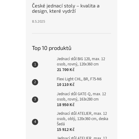
České jednací stoly – kvalita a
design, které vydrží
8.5.2025
Top 10 produktů
Jednací stůl BIG 120, max. 12
osob, rovný, 120x360 cm
21 700 Kč
Flexi Light CHL, BR, F75-N6
10 110 Kč
Jednací stůl GATE-Q, max. 12
osob, rovný, 163x280 cm
18 950 Kč
Jednací stůl ATELIER, max. 12
osob, oblý, 120x360 cm, deska
Šedá
15 912 Kč
Jednací stůl ATELIER, max. 12