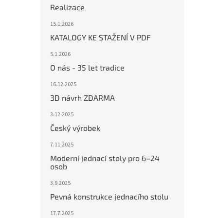
Realizace
15.1.2026
KATALOGY KE STAŽENÍ V PDF
5.1.2026
O nás - 35 let tradice
16.12.2025
3D návrh ZDARMA
3.12.2025
Český výrobek
7.11.2025
Moderní jednací stoly pro 6–24
osob
3.9.2025
Pevná konstrukce jednacího stolu
17.7.2025