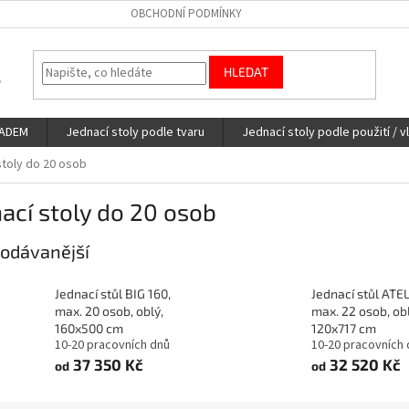
OBCHODNÍ PODMÍNKY
HLEDAT
LADEM
Jednací stoly podle tvaru
Jednací stoly podle použití / v
stoly do 20 osob
ací stoly do 20 osob
odávanější
Jednací stůl BIG 160,
Jednací stůl ATEL
max. 20 osob, oblý,
max. 22 osob, obl
160x500 cm
120x717 cm
10-20 pracovních dnů
10-20 pracovních
37 350 Kč
32 520 Kč
od
od