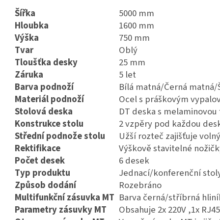
Šířka
5000 mm
Hloubka
1600 mm
Výška
750 mm
Tvar
Oblý
Tloušťka desky
25 mm
Záruka
5 let
Barva podnoží
Bílá matná/Černá matná/
Materiál podnoží
Ocel s práškovým vypalo
Stolová deska
DT deska s melaminovou f
Konstrukce stolu
2 vzpěry pod každou des
Střední podnože stolu
Užší rozteč zajišťuje voln
Rektifikace
Výškově stavitelné nožič
Počet desek
6 desek
Typ produktu
Jednací/konferenční stol
Způsob dodání
Rozebráno
Multifunkční zásuvka MT
Barva černá/stříbrná hliní
Parametry zásuvky MT
Obsahuje 2x 220V ,1x RJ45