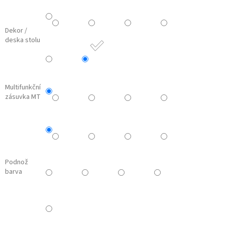
Dekor /
deska stolu
Multifunkční
zásuvka MT
Podnož
barva