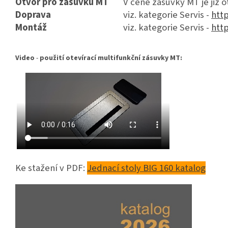
Otvor pro zásuvku MT
V ceně zásuvky MT je již 
Doprava
viz. kategorie Servis -
http
Montáž
viz. kategorie Servis -
http
Video
-
použití otevírací multifunkční zásuvky MT:
Ke stažení v PDF:
Jednací stoly BIG 160 katalog