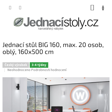
Přejít
NÁKUP
na
obsah
KOŠÍK
Jednací stůl BIG 160, max. 20 osob,
oblý, 160x500 cm
Český výrobek
3-4 týdny
Průměrné
Neohodnoceno
Podrobnosti hodnocení
hodnocení
produktu
je
0,0
z
5
hvězdiček.