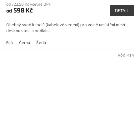
od 723,58 Kč včetně DPH
598 Kč
od
DETAIL
Ohebný svod kabelů (kabelové vedení) pro volné umístění mezi
deskou stolu a podlahu
Bílá
Černá
Šedá
Kód:
414