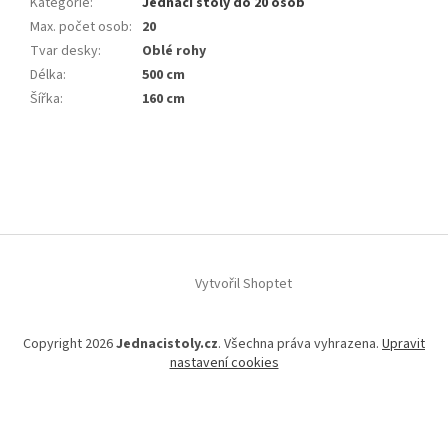
Kategorie
:
Jednací stoly do 20 osob
Max. počet osob
:
20
Tvar desky
:
Oblé rohy
Délka
:
500 cm
Šířka
:
160 cm
Z
á
p
a
t
í
Vytvořil Shoptet
Copyright 2026
Jednacistoly.cz
. Všechna práva vyhrazena.
Upravit
nastavení cookies