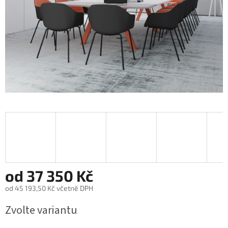
od
37 350 Kč
od
45 193,50 Kč
včetně DPH
Měrná
Zvolte variantu
cena: