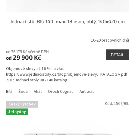
ů
Jednací stůl BIG 140, max. 18 osob, oblý, 140x420 cm
10-20 pracovních dnů
Průměrné
hodnocení
od 36 179 Kč včetně DPH
produktu
DETAIL
29 900 Kč
od
je
5,0
Objemové slevy až 16 % na vše:
z
https://www.jednacistoly.cz/blog/objemove-slevy/ KATALOG v pdf
5
ZDE: Jednací stoly BIG 140 katalog
hvězdiček.
Bílá
Šedá
Akát
Ořech Cognac
Antracit
Kód:
1567/BIL
Český výrobek
3-4 týdny