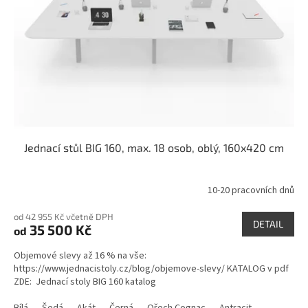
Jednací stůl BIG 160, max. 18 osob, oblý, 160x420 cm
10-20 pracovních dnů
od 42 955 Kč včetně DPH
DETAIL
35 500 Kč
od
Objemové slevy až 16 % na vše:
https://www.jednacistoly.cz/blog/objemove-slevy/ KATALOG v pdf
ZDE: Jednací stoly BIG 160 katalog
Bílá
Šedá
Akát
Černá
Ořech Cognac
Antracit