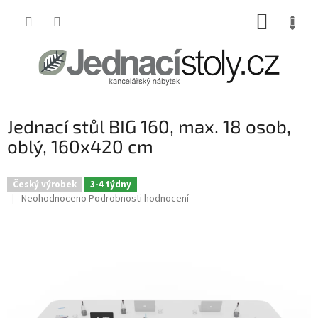
Přejít
NÁKUP
na
obsah
KOŠÍK
Jednací stůl BIG 160, max. 18 osob,
oblý, 160x420 cm
Český výrobek
3-4 týdny
Průměrné
Neohodnoceno
Podrobnosti hodnocení
hodnocení
produktu
je
0,0
z
5
hvězdiček.