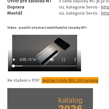
Otvor pro zásuvku MT
V ceně zásuvky MT je již 
Doprava
viz. kategorie Servis -
http
Montáž
viz. kategorie Servis -
http
Video
-
použití otevírací multifunkční zásuvky MT:
Ke stažení v PDF:
Jednací stoly BIG 160 katalog