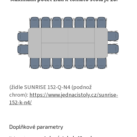
(židle SUNRISE 152-Q-N4 (podnož
chrom):
https://www.jednacistoly.cz/sunrise-
152-k-n4/
Doplňkové parametry