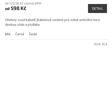
od 723,58 Kč včetně DPH
598 Kč
od
DETAIL
Ohebný svod kabelů (kabelové vedení) pro volné umístění mezi
deskou stolu a podlahu
Bílá
Černá
Šedá
Kód:
414