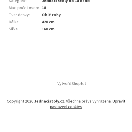
Kategorie
:
Jednací stoly do 18 osob
Max. počet osob
:
18
Tvar desky
:
Oblé rohy
Délka
:
420 cm
Šířka
:
160 cm
Z
á
p
a
t
í
Vytvořil Shoptet
Copyright 2026
Jednacistoly.cz
. Všechna práva vyhrazena.
Upravit
nastavení cookies