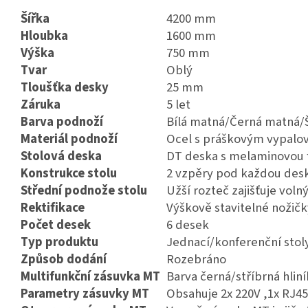
Šířka
4200 mm
Hloubka
1600 mm
Výška
750 mm
Tvar
Oblý
Tloušťka desky
25 mm
Záruka
5 let
Barva podnoží
Bílá matná/Černá matná/
Materiál podnoží
Ocel s práškovým vypalo
Stolová deska
DT deska s melaminovou f
Konstrukce stolu
2 vzpěry pod každou des
Střední podnože stolu
Užší rozteč zajišťuje voln
Rektifikace
Výškově stavitelné nožič
Počet desek
6 desek
Typ produktu
Jednací/konferenční stol
Způsob dodání
Rozebráno
Multifunkční zásuvka MT
Barva černá/stříbrná hliní
Parametry zásuvky MT
Obsahuje 2x 220V ,1x RJ45