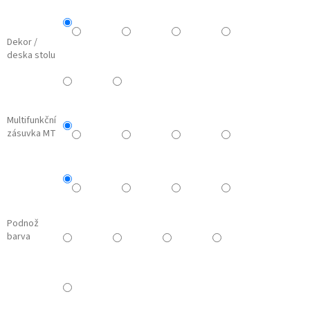
Dekor /
deska stolu
Multifunkční
zásuvka MT
Podnož
barva