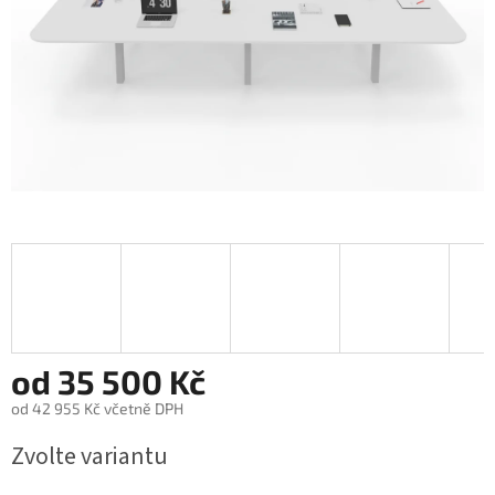
od
35 500 Kč
od
42 955 Kč
včetně DPH
Měrná
Zvolte variantu
cena: