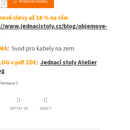
Přidat do košíku
ové slevy až 16 %
na vše:
://www.jednacistoly.cz/blog/objemove-
/
MA
: Svod pro kabely na zem
OG v pdf ZDE
:
Jednací stoly Atelier
og
informace
ZEPTAT SE
SDÍLET