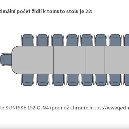
imální počet židlí k tomuto stolu je 22:
dle SUNRISE 152-Q-N4 (podnož chrom):
https://www.jedna