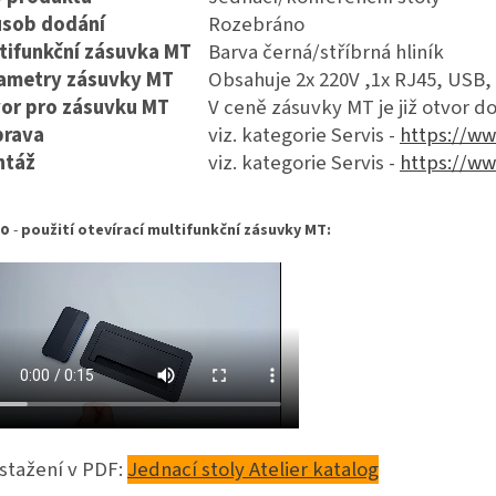
sob dodání
Rozebráno
tifunkční zásuvka MT
Barva černá/stříbrná hliník
ametry zásuvky MT
Obsahuje
2x 220V ,1x RJ45, USB,
or pro zásuvku MT
V ceně zásuvky MT je již otvor d
rava
viz. kategorie Servis -
https://ww
ntáž
viz. kategorie Servis -
https://ww
eo
-
použití otevírací multifunkční zásuvky MT:
stažení v PDF:
Jednací stoly Atelier katalog