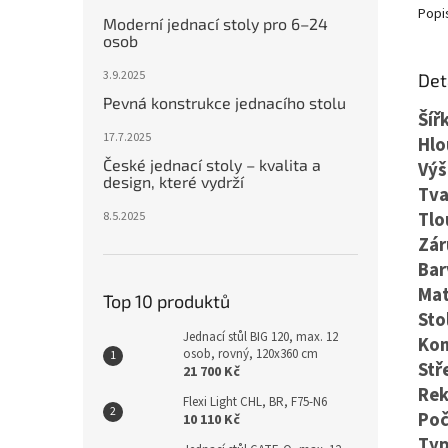
Popi
Moderní jednací stoly pro 6–24
osob
3.9.2025
Det
Pevná konstrukce jednacího stolu
Šíř
17.7.2025
Hlo
České jednací stoly – kvalita a
Výš
design, které vydrží
Tva
Tlo
8.5.2025
Zár
Bar
Mat
Top 10 produktů
Sto
Jednací stůl BIG 120, max. 12
Kon
osob, rovný, 120x360 cm
Stř
21 700 Kč
Rek
Flexi Light CHL, BR, F75-N6
Poč
10 110 Kč
Typ