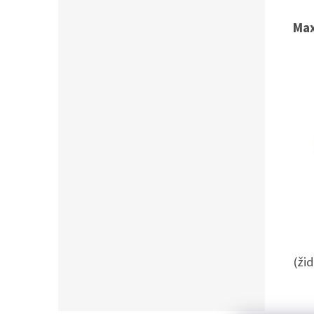
Max
(ži