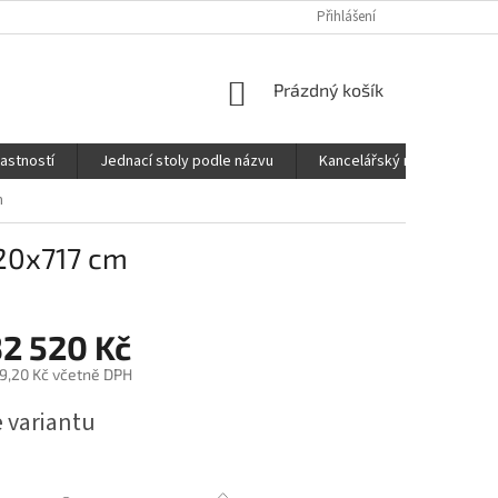
Přihlášení
NÁKUPNÍ
Prázdný košík
KOŠÍK
lastností
Jednací stoly podle názvu
Kancelářský nábytek FOX
m
120x717 cm
32 520 Kč
9,20 Kč
včetně DPH
e variantu