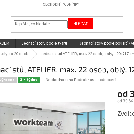
OBCHODNÍ PODMÍNKY
HLEDAT
LADEM
Jednací stoly podle tvaru
Jednací stoly podle použití / v
stoly do 20 osob
Jednací stůl ATELIER, max. 22 osob, oblý, 120x717 c
ací stůl ATELIER, max. 22 osob, oblý, 
Průměrné
Neohodnoceno
Podrobnosti hodnocení
výrobek
3-4 týdny
hodnocení
produktu
od
je
od
39 34
0,0
z
Měrná
Zvolt
5
cena:
hvězdiček.