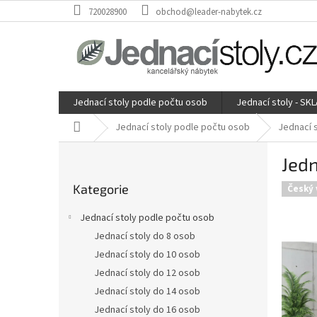
Přejít
720028900
obchod@leader-nabytek.cz
na
obsah
Jednací stoly podle počtu osob
Jednací stoly - SK
Domů
Jednací stoly podle počtu osob
Jednací 
P
Jedn
o
Přeskočit
s
Kategorie
kategorie
Český 
t
r
Jednací stoly podle počtu osob
a
Jednací stoly do 8 osob
n
Jednací stoly do 10 osob
n
í
Jednací stoly do 12 osob
p
Jednací stoly do 14 osob
a
Jednací stoly do 16 osob