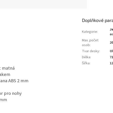
Doplňkové par
J
Kategorie
:
o
Max. počet
2
osob
:
Tvar desky
:
O
Délka
:
7
Šířka
:
1
t matná
lakem
hrana ABS 2 mm
or pro nohy
10mm