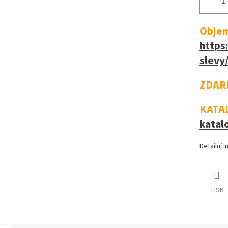
Objem
https
slevy
ZDAR
KATAL
katal
Detailní 
TISK