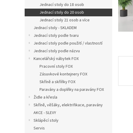
n
Jednací stoly do 18 osob
e
Jednací stoly do 20 osob
l
Jednací stoly 21 osob a více
Jednací stoly - SKLADEM
Jednací stoly podle tvaru
Jednací stoly podle použití / vlastností
Jednací stoly podle názvu
Kancelářský nábytek FOX
Pracovní stoly FOX
Zásuvkové kontejnery FOX
Skříně a skříňky FOX
Paravány a doplňky na paravány FOX
Židle a křesla
Skříně, věšáky, elektrifikace, paravány
AKCE - SLEVY
Sklápěcí stoly
Servis