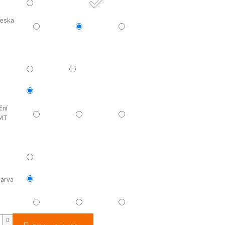
deska
ční
 MT
arva