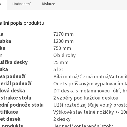
s
Hodnocení
Diskuze
ailní popis produktu
ka
7170 mm
ubka
1200 mm
ka
750 mm
r
Oblé rohy
ušťka desky
25 mm
uka
5 let
va podnoží
Bílá matná/Černá matná/Antraci
eriál podnoží
Ocel s práškovým vypalovacím 
lová deska
DT deska s melaminovou fólií, 
strukce stolu
2 vzpěry pod každou deskou
ední podnože stolu
Užší rozteč zajišťuje volný prost
tifikace
Výškově stavitelné nožičky +- 
et desek
2 desky
 produktu
Jednací/konferenční stoly