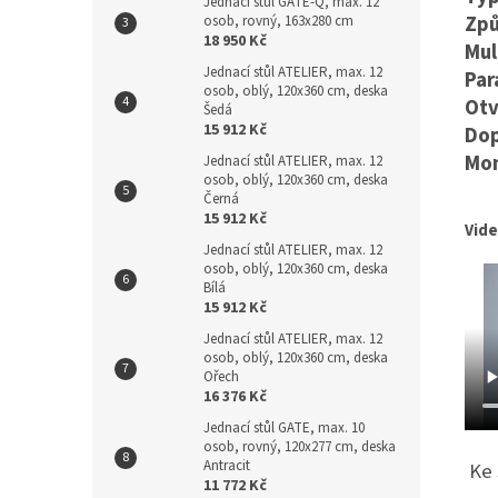
Jednací stůl GATE-Q, max. 12
Způ
osob, rovný, 163x280 cm
18 950 Kč
Mul
Jednací stůl ATELIER, max. 12
Par
osob, oblý, 120x360 cm, deska
Otv
Šedá
15 912 Kč
Dop
Mo
Jednací stůl ATELIER, max. 12
osob, oblý, 120x360 cm, deska
Černá
15 912 Kč
Vid
Jednací stůl ATELIER, max. 12
osob, oblý, 120x360 cm, deska
Bílá
15 912 Kč
Jednací stůl ATELIER, max. 12
osob, oblý, 120x360 cm, deska
Ořech
16 376 Kč
Jednací stůl GATE, max. 10
osob, rovný, 120x277 cm, deska
Antracit
Ke 
11 772 Kč