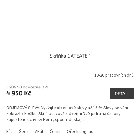
Skříňka GATEATE 1
10-20 pracovních dnů
5 989,50 Kč včetně DPH
4 950 Kč
DETAIL
OBJEMOVÁ SLEVA: Využijte objemové slevy až 16 % Slevy se vám
zobrazí v košíku! Skříň policová s dveřmi Dvě patra na šanony
Zapuštěné úchytky Horní, spodní deska,...
Bílá
Šedá
Akát
Černá
Ořech cognac