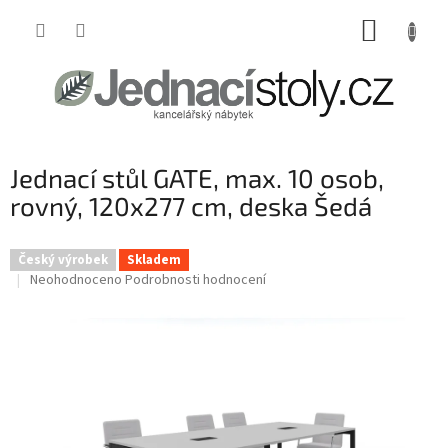
Přejít
NÁKUP
na
obsah
KOŠÍK
Jednací stůl GATE, max. 10 osob,
rovný, 120x277 cm, deska Šedá
Český výrobek
Skladem
Průměrné
Neohodnoceno
Podrobnosti hodnocení
hodnocení
produktu
je
0,0
z
5
hvězdiček.