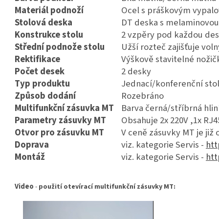
Materiál podnoží
Ocel s práškovým vypal
Stolová deska
DT deska s melaminovou 
Konstrukce stolu
2 vzpěry pod každou de
Střední podnože stolu
Užší rozteč zajišťuje vol
Rektifikace
Výškově stavitelné noži
Počet desek
2 desky
Typ produktu
Jednací/konferenční sto
Způsob dodání
Rozebráno
Multifunkční zásuvka MT
Barva černá/stříbrná hlin
Parametry zásuvky MT
Obsahuje
2x 220V ,1x RJ
Otvor pro zásuvku MT
V ceně zásuvky MT je již 
Doprava
viz. kategorie Servis -
htt
Montáž
viz. kategorie Servis -
htt
Video
-
použití otevírací multifunkční zásuvky MT: