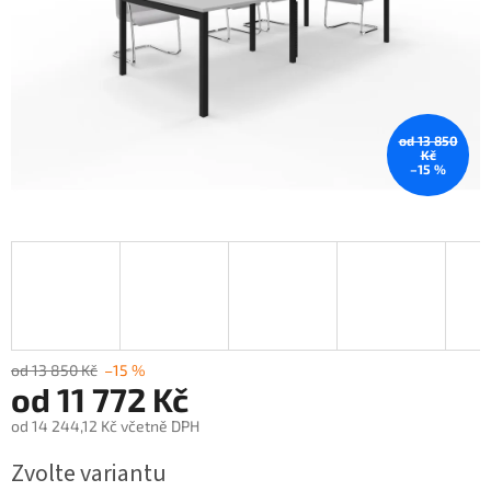
od 13 850
Kč
–15 %
od 13 850 Kč
–15 %
od
11 772 Kč
od
14 244,12 Kč
včetně DPH
Měrná
Zvolte variantu
cena: