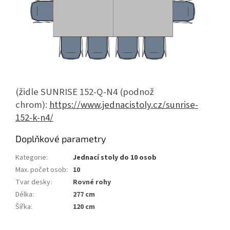
(židle SUNRISE 152-Q-N4 (podnož
chrom):
https://www.jednacistoly.cz/sunrise-
152-k-n4/
Doplňkové parametry
Kategorie
:
Jednací stoly do 10 osob
Max. počet osob
:
10
Tvar desky
:
Rovné rohy
Délka
:
277 cm
Šířka
:
120 cm