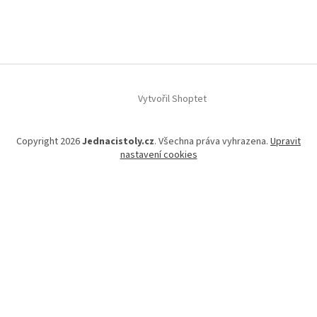
Z
á
p
a
t
í
Vytvořil Shoptet
Copyright 2026
Jednacistoly.cz
. Všechna práva vyhrazena.
Upravit
nastavení cookies