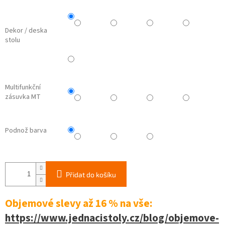
Dekor / deska
stolu
Multifunkční
zásuvka MT
Podnož barva
Přidat do košíku
Objemové slevy až 16 %
na vše:
https://www.jednacistoly.cz/blog/objemove-