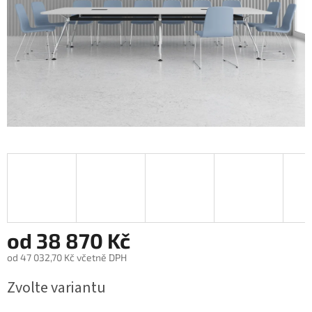
od
38 870 Kč
od
47 032,70 Kč
včetně DPH
Měrná
Zvolte variantu
cena: