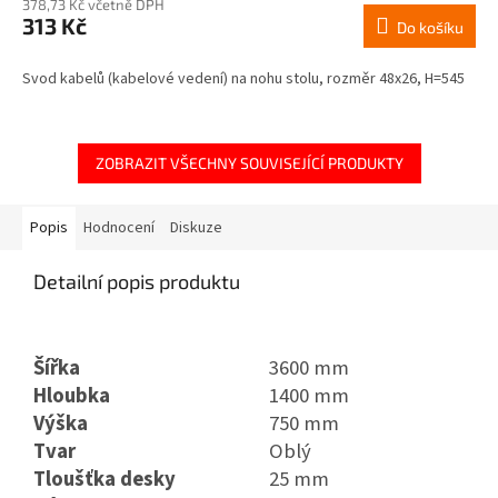
378,73 Kč včetně DPH
313 Kč
Do košíku
Svod kabelů (kabelové vedení) na nohu stolu, rozměr 48x26, H=545
ZOBRAZIT VŠECHNY SOUVISEJÍCÍ PRODUKTY
Popis
Hodnocení
Diskuze
Detailní popis produktu
Šířka
3600 mm
Hloubka
1400 mm
Výška
750 mm
Tvar
Oblý
Tloušťka desky
25 mm