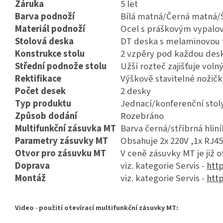
Záruka
5 let
Barva podnoží
Bílá matná/Černá matná/
Materiál podnoží
Ocel s práškovým vypalo
Stolová deska
DT deska s melaminovou f
Konstrukce stolu
2 vzpěry pod každou des
Střední podnože stolu
Užší rozteč zajišťuje voln
Rektifikace
Výškově stavitelné nožič
Počet desek
2 desky
Typ produktu
Jednací/konferenční stol
Způsob dodání
Rozebráno
Multifunkční zásuvka MT
Barva černá/stříbrná hliní
Parametry zásuvky MT
Obsahuje 2x 220V ,1x RJ45
Otvor pro zásuvku MT
V ceně zásuvky MT je již 
Doprava
viz. kategorie Servis -
http
Montáž
viz. kategorie Servis -
http
Video
-
použití otevírací multifunkční zásuvky MT: