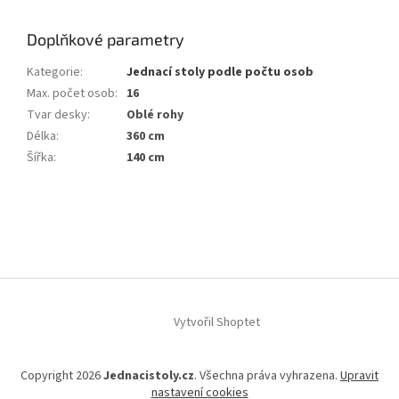
Doplňkové parametry
Kategorie
:
Jednací stoly podle počtu osob
Max. počet osob
:
16
Tvar desky
:
Oblé rohy
Délka
:
360 cm
Šířka
:
140 cm
Z
á
p
a
t
í
Vytvořil Shoptet
Copyright 2026
Jednacistoly.cz
. Všechna práva vyhrazena.
Upravit
nastavení cookies