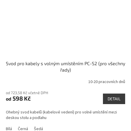
Svod pro kabely s volným umístěním PC-S2 (pro všechny
řady)
10-20 pracovních dnů
od 723,58 Kč včetně DPH
598 Kč
od
DETAIL
Ohebný svod kabelů (kabelové vedení) pro volné umístění mezi
deskou stolu a podlahu
Bílá
Černá
Šedá