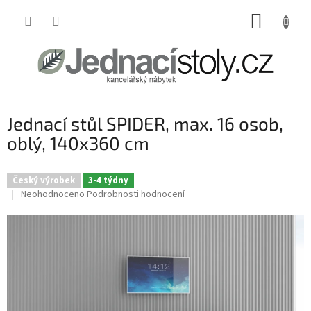
Přejít
NÁKUP
na
obsah
KOŠÍK
Jednací stůl SPIDER, max. 16 osob,
oblý, 140x360 cm
Český výrobek
3-4 týdny
Průměrné
Neohodnoceno
Podrobnosti hodnocení
hodnocení
produktu
je
0,0
z
5
hvězdiček.