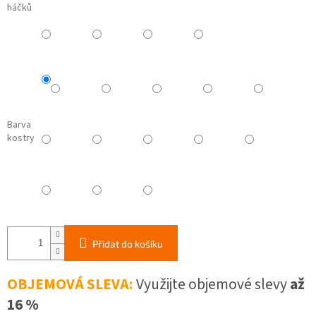
háčků
Barva
kostry
Přidat do košíku
OBJEMOVÁ SLEVA:
Využijte objemové slevy
až
16 %