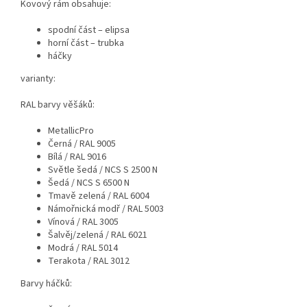
Kovový rám obsahuje:
spodní část – elipsa
horní část – trubka
háčky
varianty:
RAL barvy věšáků:
MetallicPro
Černá / RAL 9005
Bílá / RAL 9016
Světle šedá / NCS S 2500 N
Šedá / NCS S 6500 N
Tmavě zelená / RAL 6004
Námořnická modř / RAL 5003
Vínová / RAL 3005
Šalvěj/zelená / RAL 6021
Modrá / RAL 5014
Terakota / RAL 3012
Barvy háčků: