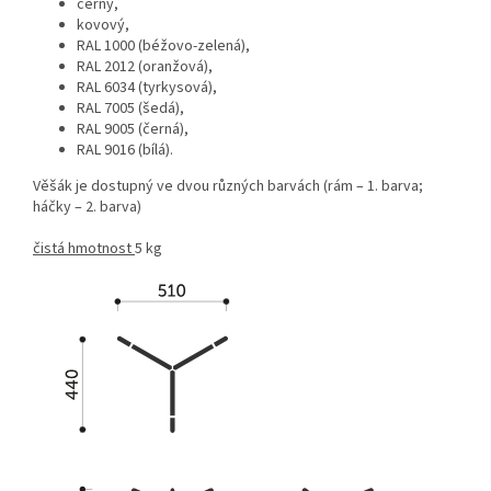
černý,
kovový,
RAL 1000 (béžovo-zelená),
RAL 2012 (oranžová),
RAL 6034 (tyrkysová),
RAL 7005 (šedá),
RAL 9005 (černá),
RAL 9016 (bílá).
Věšák je dostupný ve dvou různých barvách (rám – 1. barva;
háčky – 2. barva)
čistá hmotnost
5 kg