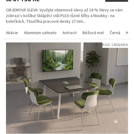
OBJEMOVÁ SLEVA: Využijte objemové slevy až 16 % Slevy se vám
zobrazí v košíku! Sklápěcí stůl PLEX různé šířky a hloubky - na
kolečkách. Tloušťka pracovní desky 27 mm...
Akácie
Aluminum satinato
Antracit
Béžová mat
Černá
Kan
Kód:
1404/AKA