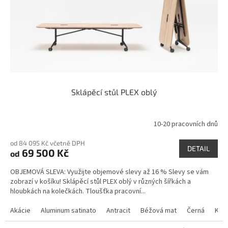
o
d
u
k
t
ů
Sklápěcí stůl PLEX oblý
10-20 pracovních dnů
od 84 095 Kč včetně DPH
DETAIL
69 500 Kč
od
OBJEMOVÁ SLEVA: Využijte objemové slevy až 16 % Slevy se vám
zobrazí v košíku! Sklápěcí stůl PLEX oblý v různých šířkách a
hloubkách na kolečkách. Tloušťka pracovní...
Akácie
Aluminum satinato
Antracit
Béžová mat
Černá
Kan