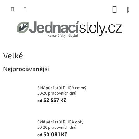
Přejít
NÁKUP
na
obsah
KOŠÍK
Velké
Nejprodávanější
Sklápěcí stůl PLICA rovný
10-20 pracovních dnů
52 557 Kč
od
Sklápěcí stůl PLICA oblý
10-20 pracovních dnů
54 081 Kč
od