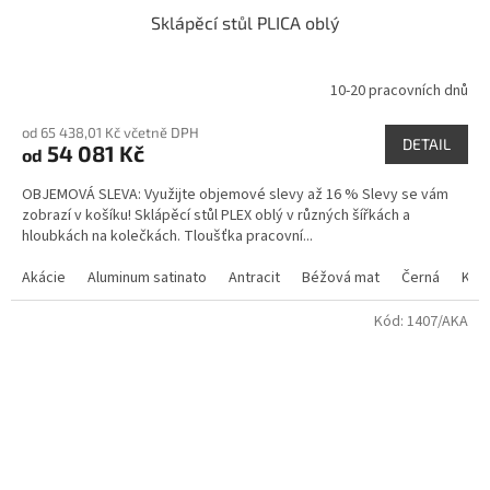
Sklápěcí stůl PLICA oblý
10-20 pracovních dnů
od 65 438,01 Kč včetně DPH
DETAIL
54 081 Kč
od
OBJEMOVÁ SLEVA: Využijte objemové slevy až 16 % Slevy se vám
zobrazí v košíku! Sklápěcí stůl PLEX oblý v různých šířkách a
hloubkách na kolečkách. Tloušťka pracovní...
Akácie
Aluminum satinato
Antracit
Béžová mat
Černá
Kan
Kód:
1407/AKA