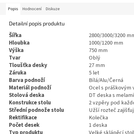
Popis
Hodnocení
Diskuze
Detailní popis produktu
Šířka
2800/3000/3200 m
Hloubka
1000/1200 mm
Výška
750 mm
Tvar
Oblý
Tloušťka desky
27 mm
Záruka
5 let
Barva podnoží
Bílá/Alu/Černá
Materiál podnoží
Ocel s práškovým 
Stolová deska
DT deska s melami
Konstrukce stolu
2 vzpěry pod každ
Střední podnože stolu
Užší rozteč zajišťu
Rektifikace
Kolečka
Počet desek
1 deska
Typ produktu
Velké sklápěcí sto