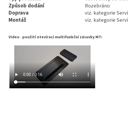
Způsob dodání
Rozebráno
Doprava
viz. kategorie Servi
Montáž
viz. kategorie Servi
Video
-
použití otevírací multifunkční zásuvky MT:
Z
á
p