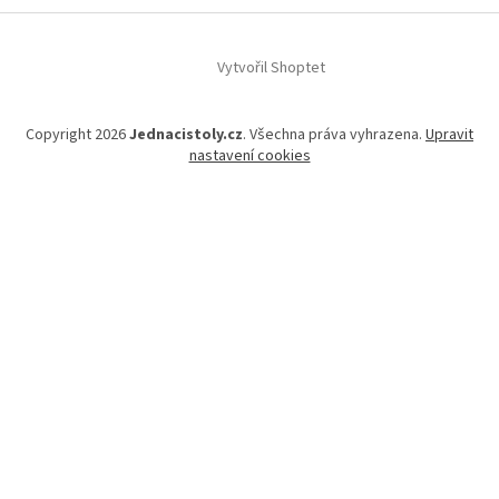
a
t
í
Vytvořil Shoptet
Copyright 2026
Jednacistoly.cz
. Všechna práva vyhrazena.
Upravit
nastavení cookies