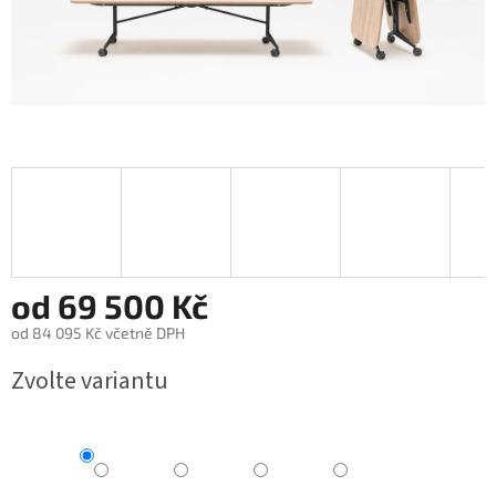
od
69 500 Kč
od
84 095 Kč
včetně DPH
Měrná
Zvolte variantu
cena: