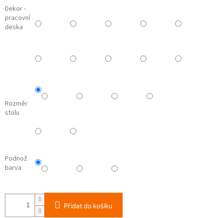
Dekor -
pracovní
deska
Rozměr
stolu
Podnož
barva
Přidat do košíku