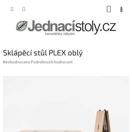
Přejít
NÁKUP
na
obsah
KOŠÍK
Sklápěcí stůl PLEX oblý
Průměrné
Neohodnoceno
Podrobnosti hodnocení
hodnocení
produktu
je
0,0
z
5
hvězdiček.