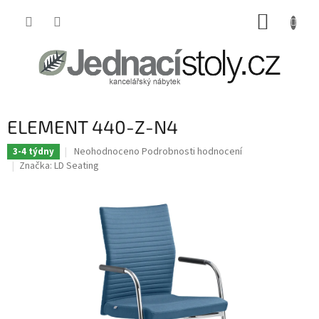
Přejít
NÁKUP
na
obsah
KOŠÍK
ELEMENT 440-Z-N4
Průměrné
Neohodnoceno
Podrobnosti hodnocení
3-4 týdny
hodnocení
Značka:
LD Seating
produktu
je
0,0
z
5
hvězdiček.