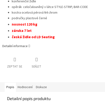
konferenční židle
opěrák celočalouněný v látce STYLE-STRIP, BAR-CODE
kostra ocelová pérová N4 chrom
područky plastové černé
nosnost 120 kg
záruka 7 let
česká židle od LD Seating
Detailní informace
ZEPTAT SE
SDÍLET
Popis
Hodnocení
Diskuze
Detailní popis produktu