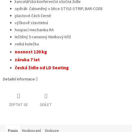
kancelářská konferenční otočná židle
opěrák čalouněný v látce STYLE-STRIP, BAR-CODE
plastové části černé
výškově stavitelná
houpací mechanika RA
leštěný 5-ramenný hliníkový kříž
velká kolečka
nosnost 120 kg
záruka 7 let
česká židle od LD Seating
Detailní informace
ZEPTAT SE
SDÍLET
Popis
Hodnocení
Diskuze