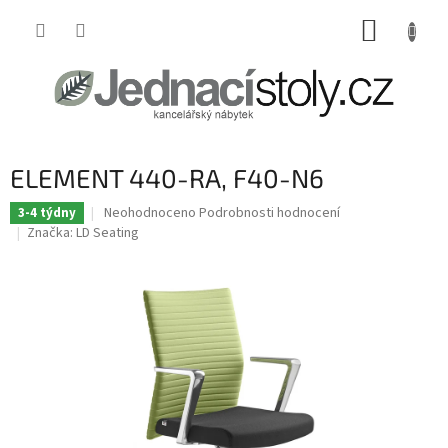
Přejít
NÁKUP
na
obsah
KOŠÍK
ELEMENT 440-RA, F40-N6
Průměrné
Neohodnoceno
Podrobnosti hodnocení
3-4 týdny
hodnocení
Značka:
LD Seating
produktu
je
0,0
z
5
hvězdiček.