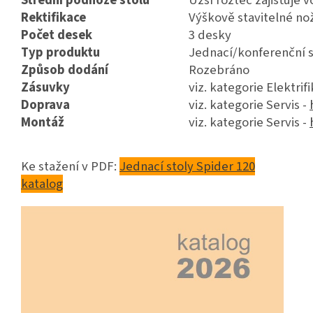
Střední podnože stolu
Užší rozteč zajišťuje 
Rektifikace
Výškově stavitelné no
Počet desek
3 desky
Typ produktu
Jednací/konferenční s
Způsob dodání
Rozebráno
Zásuvky
viz. kategorie Elektrif
Doprava
viz. kategorie Servis -
Montáž
viz. kategorie Servis -
Ke stažení v PDF:
Jednací stoly Spider 120
katalog