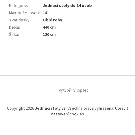
Kategorie
:
Jednací stoly do 14 osob
Max. počet osob
:
14
Tvar desky
:
Oblé rohy
Délka
:
440 cm
Šířka
:
120 cm
Z
á
p
a
t
í
Vytvořil Shoptet
Copyright 2026
Jednacistoly.cz
. Všechna práva vyhrazena.
Upravit
nastavení cookies