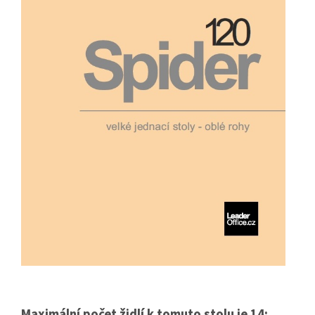
Maximální počet židlí k tomuto stolu je 14: