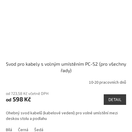
Svod pro kabely s volným umístěním PC-S2 (pro všechny
řady)
10-20 pracovních dnů
od 723,58 Kč včetně DPH
598 Kč
od
DETAIL
Ohebný svod kabelů (kabelové vedení) pro volné umístění mezi
deskou stolu a podlahu
Bílá
Černá
Šedá