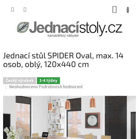
Přejít
NÁKUP
na
obsah
KOŠÍK
Jednací stůl SPIDER Oval, max. 14
osob, oblý, 120x440 cm
Český výrobek
3-4 týdny
Průměrné
Neohodnoceno
Podrobnosti hodnocení
hodnocení
produktu
je
0,0
z
5
hvězdiček.