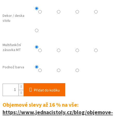
Dekor / deska
stolu
Multifunkční
zásuvka MT
Podnož barva
Přidat do košíku
Objemové slevy až 16 %
na vše:
https://www.jednacistoly.cz/blog/objemove-