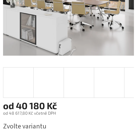
od
40 180 Kč
od
48 617,80 Kč
včetně DPH
Měrná
Zvolte variantu
cena: