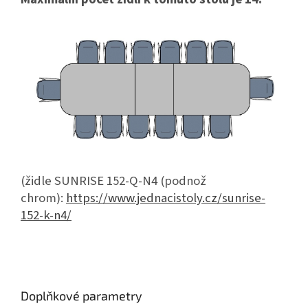
(židle SUNRISE 152-Q-N4 (podnož
chrom):
https://www.jednacistoly.cz/sunrise-
152-k-n4/
Doplňkové parametry