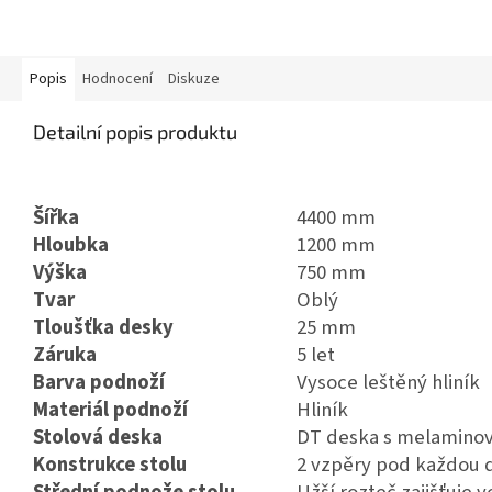
Popis
Hodnocení
Diskuze
Detailní popis produktu
Šířka
4400 mm
Hloubka
1200 mm
Výška
750 mm
Tvar
Oblý
Tloušťka desky
25 mm
Záruka
5 let
Barva podnoží
Vysoce leštěný hliník
Materiál podnoží
Hliník
Stolová deska
DT deska s melaminov
Konstrukce stolu
2 vzpěry pod každou 