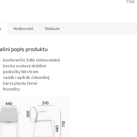
TISK
s
Hodnocení
Diskuze
ailní popis produktu
konferenční židle stohovatelná
kostra ocelová drátěná
područky N4 chrom
sedák i opěrák čalouněný
barva plastu černá
Rozměry: