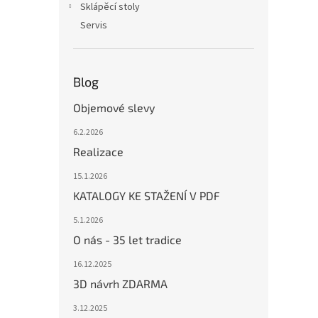
Sklápěcí stoly
Servis
Blog
Objemové slevy
6.2.2026
Realizace
15.1.2026
KATALOGY KE STAŽENÍ V PDF
5.1.2026
O nás - 35 let tradice
16.12.2025
3D návrh ZDARMA
3.12.2025