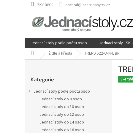
Přejít
720028900
obchod@leader-nabytek.cz
na
obsah
Jednací stoly podle počtu osob
Jednací stoly - SK
Domů
Židle a křesla
TREND 522-Q-N4, BR
P
TRE
o
Přeskočit
s
Kategorie
kategorie
3-4 tý
t
r
Jednací stoly podle počtu osob
a
Jednací stoly do 8 osob
n
Jednací stoly do 10 osob
n
í
Jednací stoly do 12 osob
p
Jednací stoly do 14 osob
a
Jednací stoly do 16 osob