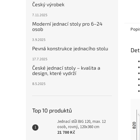
Český výrobek
7.11.2025
Moderní jednací stoly pro 6–24
osob
Popi
3.9.2025
Pevná konstrukce jednacího stolu
Det
17.7.2025
České jednací stoly – kvalita a
design, které vydrží
8.5.2025
Top 10 produktů
Jednací stůl BIG 120, max. 12
osob, rovný, 120x360 cm
21 700 Kč