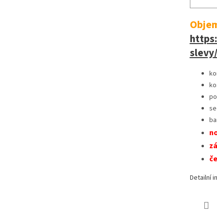
Objem
https
slevy
ko
ko
po
se
ba
no
zá
če
Detailní 