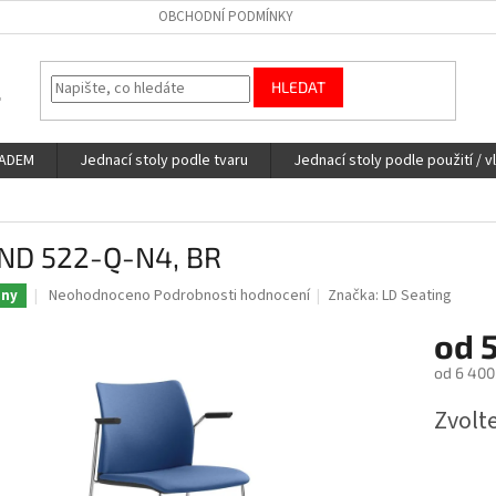
OBCHODNÍ PODMÍNKY
HLEDAT
LADEM
Jednací stoly podle tvaru
Jednací stoly podle použití / v
ND 522-Q-N4, BR
Průměrné
Neohodnoceno
Podrobnosti hodnocení
Značka:
LD Seating
dny
hodnocení
produktu
od
5
je
od
6 400
0,0
z
Měrná
Zvolt
5
cena:
hvězdiček.