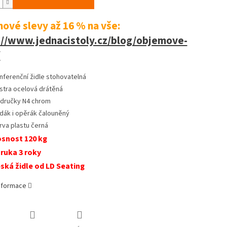
ové slevy až 16 %
na vše:
://www.jednacistoly.cz/blog/objemove-
/
nferenční židle stohovatelná
stra ocelová drátěná
dručky N4 chrom
dák i opěrák čalouněný
rva plastu černá
snost 120 kg
ruka 3 roky
ská židle od LD Seating
informace