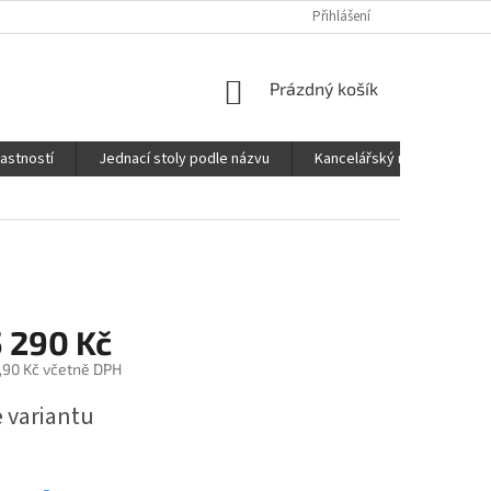
Přihlášení
NÁKUPNÍ
Prázdný košík
KOŠÍK
lastností
Jednací stoly podle názvu
Kancelářský nábytek FOX
 290 Kč
,90 Kč
včetně DPH
e variantu