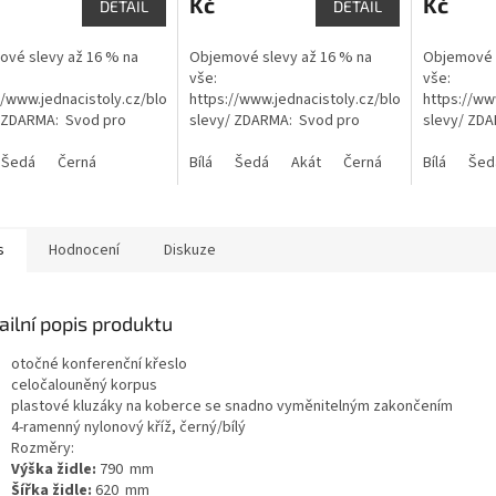
Kč
Kč
DETAIL
DETAIL
z
5
ček.
hvězdiček.
vé slevy až 16 % na
Objemové slevy až 16 % na
Objemové s
vše:
vše:
//www.jednacistoly.cz/blog/objemove-
https://www.jednacistoly.cz/blog/objemove-
https://ww
/ ZDARMA: Svod pro
slevy/ ZDARMA: Svod pro
slevy/ ZD
 na zem KATALOG v pdf
kabely na zem KATALOG v pdf
kabely na 
ednací stoly Gate
Šedá
Černá
ZDE: Jednací stoly Atelier
Bílá
Šedá
Akát
Černá
Ořech Cogna
ZDE: Jednac
Bílá
Šed
g
katalog
katalog
s
Hodnocení
Diskuze
ailní popis produktu
otočné konferenční křeslo
celočalouněný korpus
plastové kluzáky na koberce se snadno vyměnitelným zakončením
4-ramenný nylonový kříž, černý/bílý
Rozměry:
Výška židle:
790 mm
Šířka židle:
620 mm