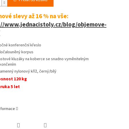
ové slevy až 16 %
na vše:
://www.jednacistoly.cz/blog/objemove-
/
očné konferenční křeslo
ločalouněný korpus
astové kluzáky na koberce se snadno vyměnitelným
končením
ramenný nylonový kříž, černý/bílý
snost 120 kg
ruka 5 let
informace