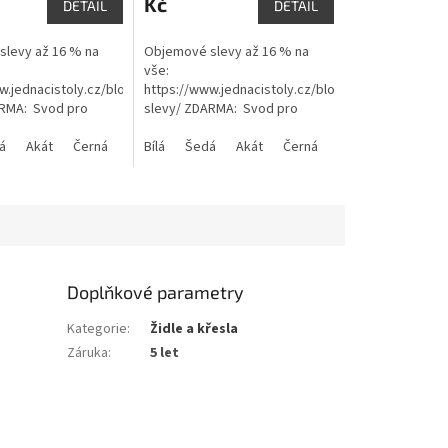
Kč
DETAIL
DETAIL
levy až 16 % na
Objemové slevy až 16 % na
vše:
w.jednacistoly.cz/blog/objemove-
https://www.jednacistoly.cz/blog/objemove-
ARMA: Svod pro
slevy/ ZDARMA: Svod pro
zem KATALOG v pdf
kabely na zem KATALOG v pdf
c
í stoly Atelier
á
Akát
Černá
Ořech Cognac
ZDE: Jednací stoly Atelier
Bílá
Šedá
Akát
Černá
Ořech Cognac
katalog
Doplňkové parametry
Kategorie
:
Židle a křesla
Záruka
:
5 let