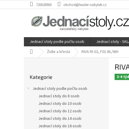
Přejít
720028900
obchod@leader-nabytek.cz
na
obsah
Jednací stoly podle počtu osob
Jednací stoly - SK
Domů
Židle a křesla
RIVA RI-02, F01-BL/WH
P
RIV
o
Přeskočit
s
Kategorie
kategorie
3-4 tý
t
r
Jednací stoly podle počtu osob
a
Jednací stoly do 8 osob
n
Jednací stoly do 10 osob
n
í
Jednací stoly do 12 osob
p
Jednací stoly do 14 osob
a
Jednací stoly do 16 osob