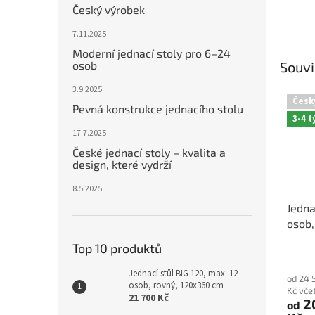
Český výrobek
7.11.2025
Moderní jednací stoly pro 6–24
osob
Souvi
3.9.2025
Česk
Pevná konstrukce jednacího stolu
3-4 
17.7.2025
České jednací stoly – kvalita a
design, které vydrží
8.5.2025
Jedna
osob,
Top 10 produktů
Průmě
hodno
Jednací stůl BIG 120, max. 12
od 24 
produ
osob, rovný, 120x360 cm
Kč vče
je
21 700 Kč
2
od
5,0