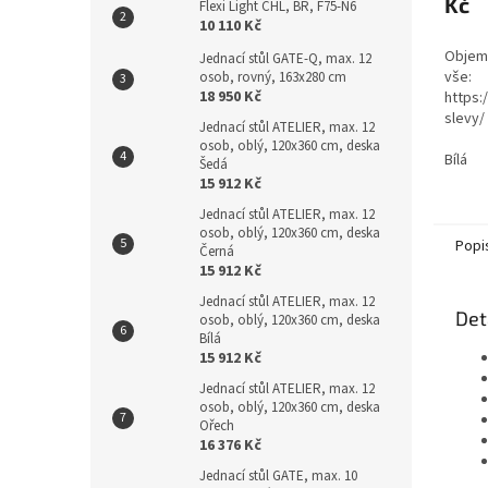
Kč
Flexi Light CHL, BR, F75-N6
z
10 110 Kč
5
hvězdi
Objemo
Jednací stůl GATE-Q, max. 12
vše:
osob, rovný, 163x280 cm
18 950 Kč
https:
slevy
Jednací stůl ATELIER, max. 12
kabely
osob, oblý, 120x360 cm, deska
ZDE: J
Bílá
Šedá
katalo
15 912 Kč
Jednací stůl ATELIER, max. 12
osob, oblý, 120x360 cm, deska
Popi
Černá
15 912 Kč
Jednací stůl ATELIER, max. 12
Det
osob, oblý, 120x360 cm, deska
Bílá
15 912 Kč
Jednací stůl ATELIER, max. 12
osob, oblý, 120x360 cm, deska
Ořech
16 376 Kč
Jednací stůl GATE, max. 10