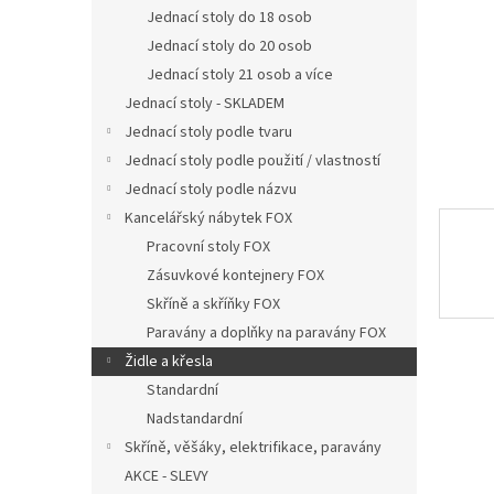
n
Jednací stoly do 18 osob
e
Jednací stoly do 20 osob
l
Jednací stoly 21 osob a více
Jednací stoly - SKLADEM
Jednací stoly podle tvaru
Jednací stoly podle použití / vlastností
Jednací stoly podle názvu
Kancelářský nábytek FOX
Pracovní stoly FOX
Zásuvkové kontejnery FOX
Skříně a skříňky FOX
Paravány a doplňky na paravány FOX
Židle a křesla
Standardní
Nadstandardní
Skříně, věšáky, elektrifikace, paravány
AKCE - SLEVY