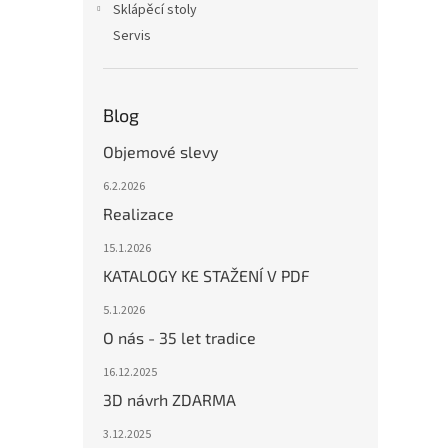
Sklápěcí stoly
Servis
Blog
Objemové slevy
6.2.2026
Realizace
15.1.2026
KATALOGY KE STAŽENÍ V PDF
5.1.2026
O nás - 35 let tradice
16.12.2025
3D návrh ZDARMA
3.12.2025