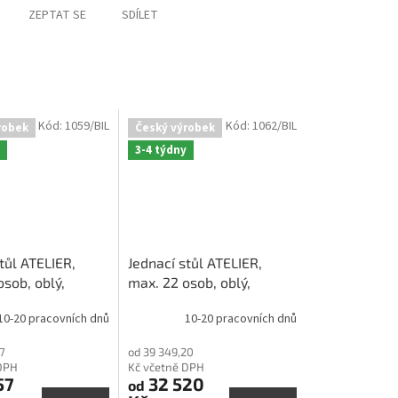
ZEPTAT SE
SDÍLET
Kód:
1059/BIL
Kód:
1062/BIL
robek
Český výrobek
3-4 týdny
tůl ATELIER,
Jednací stůl ATELIER,
sob, oblý,
max. 22 osob, oblý,
 cm
120x717 cm
10-20 pracovních dnů
10-20 pracovních dnů
7
od 39 349,20
DPH
Kč včetně DPH
57
32 520
od