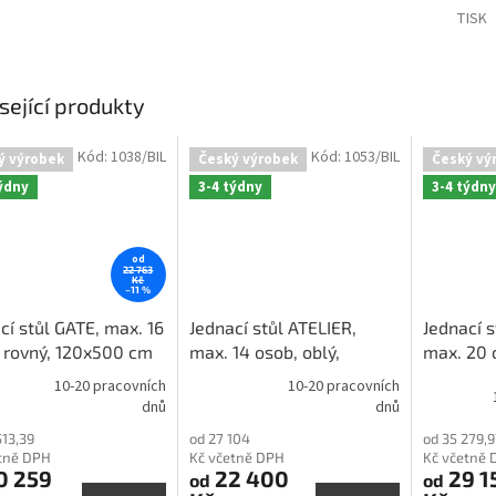
TISK
sející produkty
Kód:
1038/BIL
Kód:
1053/BIL
ý výrobek
Český výrobek
Český vý
týdny
3-4 týdny
3-4 týdny
od
22 763
Kč
–11 %
cí stůl GATE, max. 16
Jednací stůl ATELIER,
Jednací s
 rovný, 120x500 cm
max. 14 osob, oblý,
max. 20 o
120x440 cm
120x637
10-20 pracovních
10-20 pracovních
rné
Průměrné
dnů
dnů
cení
hodnocení
513,39
od 27 104
od 35 279,9
ktu
produktu
tně DPH
Kč včetně DPH
Kč včetně 
je
0 259
22 400
29 1
od
od
5,0