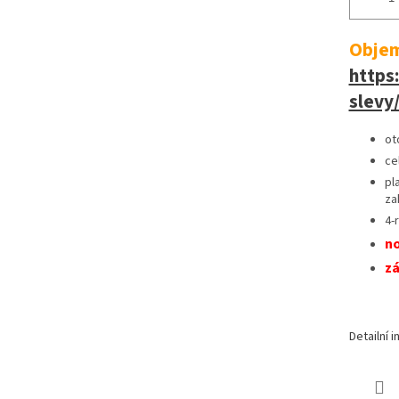
Objem
https
slevy
ot
ce
pl
za
4-
no
zá
Detailní 