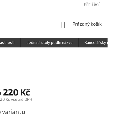
Přihlášení
NÁKUPNÍ
Prázdný košík
KOŠÍK
lastností
Jednací stoly podle názvu
Kancelářský nábytek FOX
 220 Kč
,20 Kč
včetně DPH
e variantu