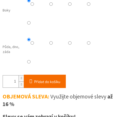
Boky
Půda, dno,
záda
Přidat do košíku
OBJEMOVÁ SLEVA:
Využijte objemové slevy
až
16 %
Slevy se vám zobrazí v košíku!