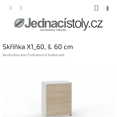
Přejít
NÁKUP
na
obsah
KOŠÍK
Skříňka X1_60, š. 60 cm
Průměrné
Neohodnoceno
Podrobnosti hodnocení
hodnocení
produktu
je
0,0
z
5
hvězdiček.