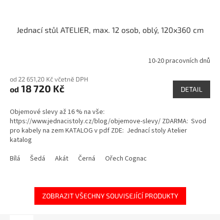
Jednací stůl ATELIER, max. 12 osob, oblý, 120x360 cm
10-20 pracovních dnů
Průměrné
hodnocení
od 22 651,20 Kč včetně DPH
produktu
18 720 Kč
od
je
DETAIL
5,0
z
Objemové slevy až 16 % na vše:
5
https://www.jednacistoly.cz/blog/objemove-slevy/ ZDARMA: Svod
hvězdiček.
pro kabely na zem KATALOG v pdf ZDE: Jednací stoly Atelier
katalog
Bílá
Šedá
Akát
Černá
Ořech Cognac
ZOBRAZIT VŠECHNY SOUVISEJÍCÍ PRODUKTY