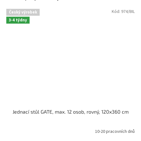
Kód:
974/BIL
Český výrobek
3-4 týdny
Jednací stůl GATE, max. 12 osob, rovný, 120x360 cm
10-20 pracovních dnů
Průměrné
hodnocení