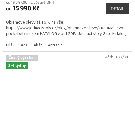
od 19 347,90 Kč včetně DPH
produktu
15 990 Kč
od
je
DETAIL
5,0
z
Objemové slevy až 16 % na vše:
5
https://www.jednacistoly.cz/blog/objemove-slevy/ZDARMA: Svod
hvězdiček.
pro kabely na zem KATALOG v pdf ZDE: Jednací stoly Gate katalog
Bílá
Šedá
Akát
Antracit
Kód:
1023/BIL
Český výrobek
3-4 týdny