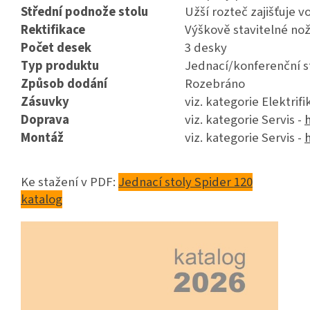
Střední podnože stolu
Užší rozteč zajišťuje v
Rektifikace
Výškově stavitelné no
Počet desek
3 desky
Typ produktu
Jednací/konferenční s
Způsob dodání
Rozebráno
Zásuvky
viz. kategorie Elektrifi
Doprava
viz. kategorie Servis -
h
Montáž
viz. kategorie Servis -
h
Ke stažení v PDF:
Jednací stoly Spider 120
katalog