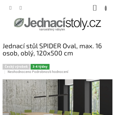
Přejít
NÁKUP
na
obsah
KOŠÍK
Jednací stůl SPIDER Oval, max. 16
osob, oblý, 120x500 cm
Český výrobek
3-4 týdny
Průměrné
Neohodnoceno
Podrobnosti hodnocení
hodnocení
produktu
je
0,0
z
5
hvězdiček.