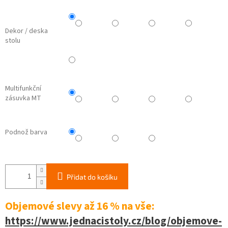
Dekor / deska
stolu
Multifunkční
zásuvka MT
Podnož barva
Přidat do košíku
Objemové slevy až 16 %
na vše:
https://www.jednacistoly.cz/blog/objemove-