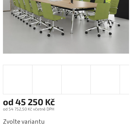
od
45 250 Kč
od
54 752,50 Kč
včetně DPH
Měrná
Zvolte variantu
cena: