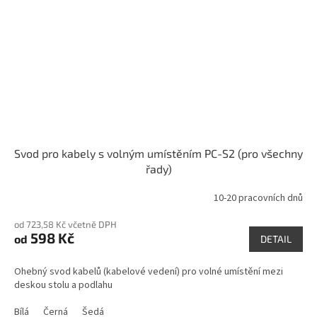
Svod pro kabely s volným umístěním PC-S2 (pro všechny
řady)
10-20 pracovních dnů
od 723,58 Kč včetně DPH
598 Kč
od
DETAIL
Ohebný svod kabelů (kabelové vedení) pro volné umístění mezi
deskou stolu a podlahu
Bílá
Černá
Šedá