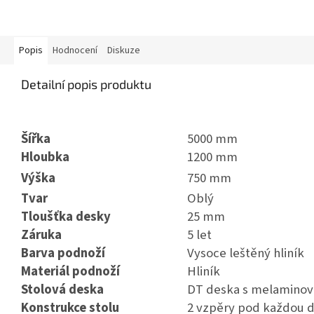
Popis
Hodnocení
Diskuze
Detailní popis produktu
Šířka
5000 mm
Hloubka
1200 mm
Výška
750 mm
Tvar
Oblý
Tloušťka desky
25 mm
Záruka
5 let
Barva podnoží
Vysoce leštěný hliník
Materiál podnoží
Hliník
Stolová deska
DT deska s melaminovo
Konstrukce stolu
2 vzpěry pod každou 