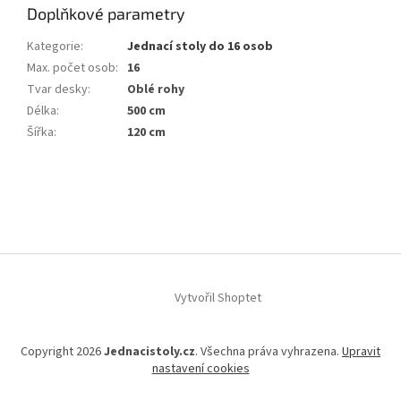
Doplňkové parametry
Kategorie
:
Jednací stoly do 16 osob
Max. počet osob
:
16
Tvar desky
:
Oblé rohy
Délka
:
500 cm
Šířka
:
120 cm
Z
á
p
a
t
í
Vytvořil Shoptet
Copyright 2026
Jednacistoly.cz
. Všechna práva vyhrazena.
Upravit
nastavení cookies